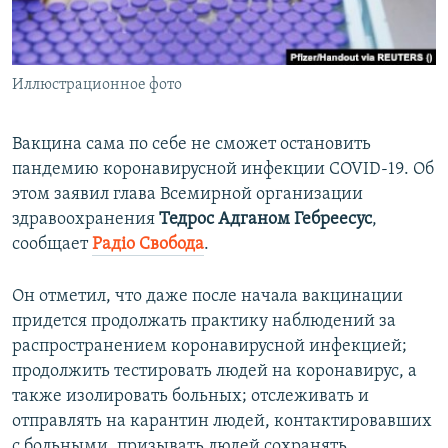
ПРИСОЕДИНЯЙТЕСЬ!
ПОБЕДИТЕЛЕЙ НЕ СУДЯТ?
КРЫМ.НЕПОКОРЕННЫЙ
Иллюстрационное фото
ELIFBE
УКРАИНСКАЯ ПРОБЛЕМА КРЫМА
Вакцина сама по себе не сможет остановить
Все сайты RFE/RL
пандемию коронавирусной инфекции COVID-19. Об
этом заявил глава Всемирной организации
здравоохранения
Тедрос Адганом Гебреесус
,
сообщает
Радіо Свобода
.
Он отметил, что даже после начала вакцинации
придется продолжать практику наблюдений за
распространением коронавирусной инфекцией;
продолжить тестировать людей на коронавирус, а
также изолировать больных; отслеживать и
отправлять на карантин людей, контактировавших
с больными, призывать людей сохранять