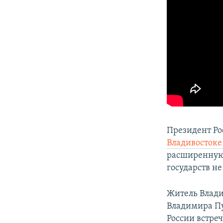
Президент Р
Владивостоке
расширенную 
государств не
Житель Влади
Владимира Пу
России встре