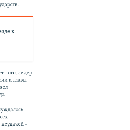
ударств.
езде к
е того, лидер
сии и главы
овел
дэ.
бсуждалось
сех
 неудачей –