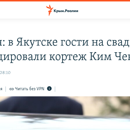
: в Якутске гости на сва
дировали кортеж Ким Че
 08:10
ся
Читать без VPN