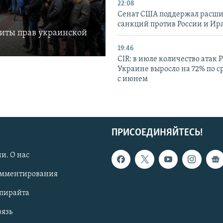
22:08
Сенат США поддержал расш
санкций против России и Ир
щиты прав украинской
19:46
CIR: в июле количество атак 
Украине выросло на 72% по 
с июнем
ПРИСОЕДИНЯЙТЕСЬ!
и. О нас
омментирования
опирайта
вязь