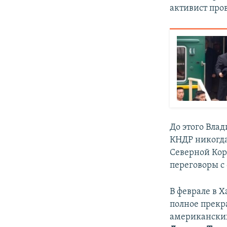
активист пров
До этого Влад
КНДР никогда
Северной Коре
переговоры с
В феврале в 
полное прекр
американских