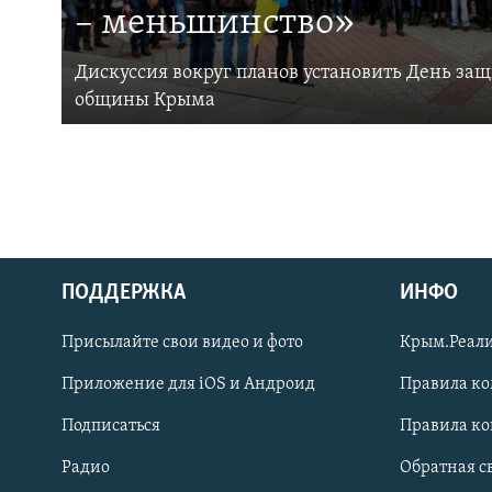
– меньшинство»
Дискуссия вокруг планов установить День за
общины Крыма
ПОДДЕРЖКА
ИНФО
Українською
Присылайте свои видео и фото
Крым.Реали
Qırımtatar
Приложение для iOS и Андроид
Правила к
Подписаться
Правила к
ПРИСОЕДИНЯЙТЕСЬ!
Радио
Обратная с