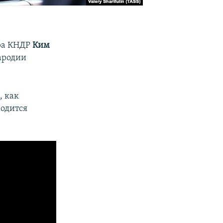
ера КНДР
Ким
пародии
, как
ходится