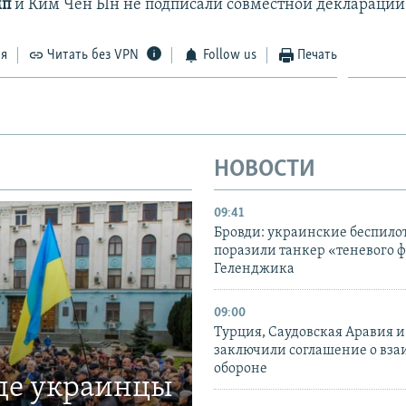
мп
и Ким Чен Ын не подписали совместной декларации
ся
Читать без VPN
Follow us
Печать
НОВОСТИ
09:41
Бровди: украинские беспил
поразили танкер «теневого ф
Геленджика
09:00
Турция, Саудовская Аравия 
заключили соглашение о вз
обороне
где украинцы