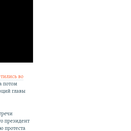
етились во
 а потом
юций главы
тречи
то президент
ю протеста