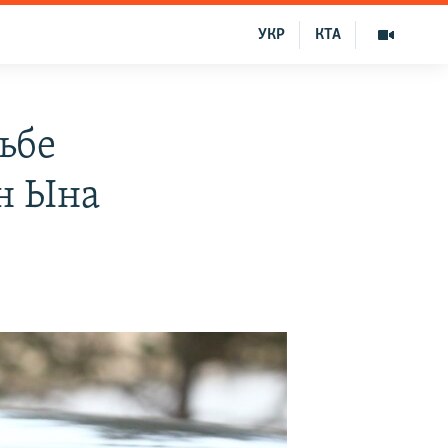
УКР
КТА
дьбе
н Ына