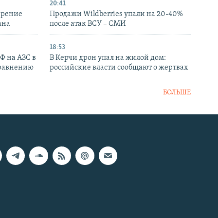
20:41
ирение
Продажи Wildberries упали на 20-40%
ана
после атак ВСУ – СМИ
18:53
РФ на АЗС в
В Керчи дрон упал на жилой дом:
сравнению
российские власти сообщают о жертвах
БОЛЬШЕ