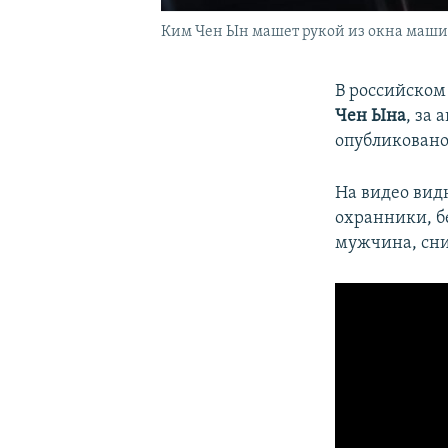
Ким Чен Ын машет рукой из окна маши
В российском
Чен Ына
, за
опубликовано
На видео вид
охранники, бе
мужчина, сни