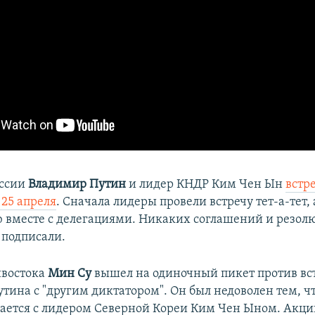
оссии
Владимир Путин
и лидер КНДР Ким Чен Ын
встр
 25 апреля
. Сначала лидеры провели встречу тет-а-тет,
вместе с делегациями. Никаких соглашений и резол
 подписали.
востока
Мин Су
вышел на одиночный пикет против вс
тина с "другим диктатором". Он был недоволен тем, ч
чается с лидером Северной Кореи Ким Чен Ыном. Акци