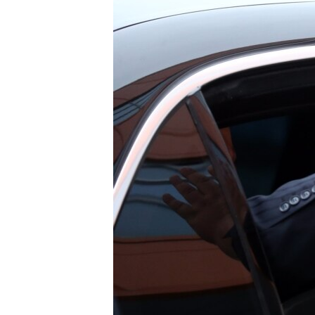
ПОБЕДИТЕЛЕЙ НЕ СУДЯТ?
КРЫМ.НЕПОКОРЕННЫЙ
ELIFBE
УКРАИНСКАЯ ПРОБЛЕМА КРЫМА