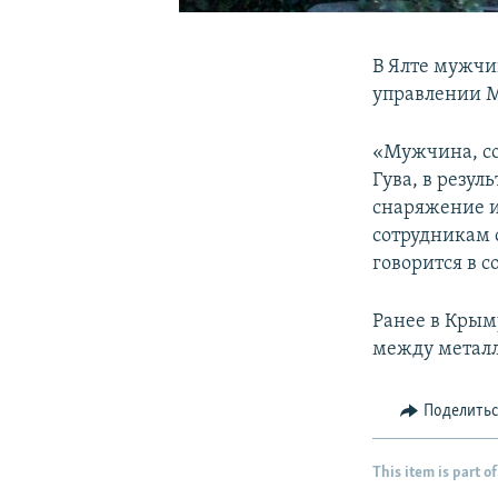
В Ялте мужчин
управлении М
«Мужчина, соб
Гува, в резул
снаряжение и
сотрудникам 
говорится в 
Ранее в Кры
между металл
Поделить
This item is part of