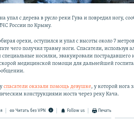
а упал с дерева в русло реки Гува и повредил ногу, со
ЧС России по Крыму.
ирая орехи, оступился и упал с высоты около 7 метров
ьтате чего получил травму ноги. Спасатели, используя 
 специальные носилки, эвакуировали пострадавшего 
скорой медицинской помощи для дальнейшей госпита
сообщении.
му
спасатели оказали помощь девушке
, у которой нога 
ическим конструкциями моста через реку Кача.
ся
Читать без VPN
Follow us
Печать