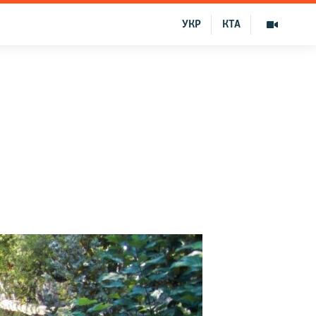
УКР
КТА