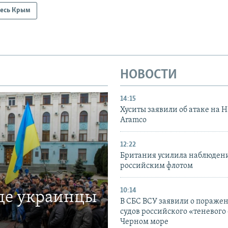
есь Крым
НОВОСТИ
14:15
Хуситы заявили об атаке на 
Aramco
12:22
Британия усилила наблюдени
российским флотом
10:14
где украинцы
В СБС ВСУ заявили о пораже
судов российского «теневого 
Черном море