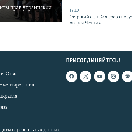
щиты прав украинской
18:10
Старший сын Кадырова полу
«героя Чечни»
ПРИСОЕДИНЯЙТЕСЬ!
и. О нас
омментирования
опирайта
вязь
ащиты персональных данных