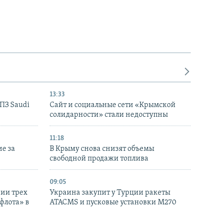
13:33
НПЗ Saudi
Сайт и социальные сети «Крымской
солидарности» стали недоступны
11:18
е за
В Крыму снова снизят объемы
свободной продажи топлива
09:05
нии трех
Украина закупит у Турции ракеты
флота» в
ATACMS и пусковые установки M270