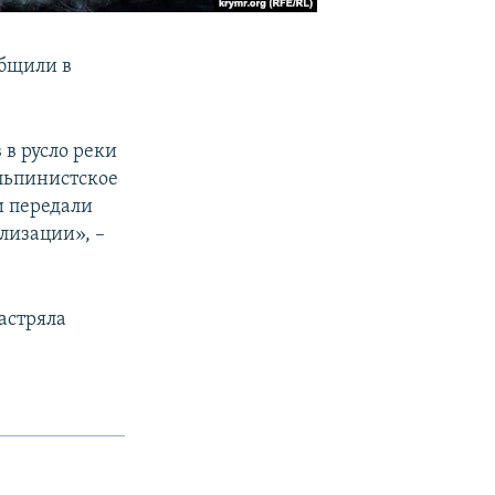
общили в
 в русло реки
альпинистское
и передали
лизации», –
застряла