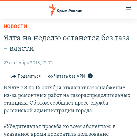
Доступность
ссылки
Вернуться
НОВОСТИ
к
НОВОСТИ
Ялта на неделю останется без газа
основному
СПЕЦПРОЕКТЫ
содержанию
– власти
ВОДА
Вернутся
ГРУЗ 200
к
27 сентября 2018, 12:32
ИСТОРИЯ
КАРТА ВОЕННЫХ ОБЪЕКТОВ КРЫМА
главной
ЕЩЕ
Поделиться
Читать без VPN
11 ЛЕТ ОККУПАЦИИ КРЫМА. 11 ИСТОРИЙ СОПРОТИВЛЕНИЯ
навигации
Вернутся
РАДІО СВОБОДА
В Ялте с 8 по 15 октября отключат газоснабжение
ИНТЕРАКТИВ
к
из-за ремонтных работ на газораспределительных
КАК ОБОЙТИ БЛОКИРОВКУ
ИНФОГРАФИКА
поиску
станциях. Об этом сообщает пресс-служба
ТЕЛЕПРОЕКТ КРЫМ.РЕАЛИИ
российской администрации города.
Українською
СОВЕТЫ ПРАВОЗАЩИТНИКОВ
Qırımtatar
«Убедительная просьба ко всем абонентам: в
ПРОПАВШИЕ БЕЗ ВЕСТИ
указанное время прекратить пользование