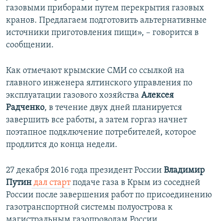
газовыми приборами путем перекрытия газовых
ПРИСОЕДИНЯЙТЕСЬ!
ПОБЕДИТЕЛЕЙ НЕ СУДЯТ?
кранов. Предлагаем подготовить альтернативные
КРЫМ.НЕПОКОРЕННЫЙ
источники приготовления пищи», – говорится в
сообщении.
ELIFBE
УКРАИНСКАЯ ПРОБЛЕМА КРЫМА
Как отмечают крымские СМИ со ссылкой на
Все сайты RFE/RL
главного инженера ялтинского управления по
эксплуатации газового хозяйства
Алексея
Радченко
, в течение двух дней планируется
завершить все работы, а затем горгаз начнет
поэтапное подключение потребителей, которое
продлится до конца недели.
27 декабря 2016 года президент России
Владимир
Путин
дал старт
подаче газа в Крым из соседней
России после завершения работ по присоединению
газотранспортной системы полуострова к
магистральным газопроводам России.