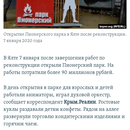
ПРИСОЕДИНЯЙТЕСЬ!
ПОБЕДИТЕЛЕЙ НЕ СУДЯТ?
КРЫМ.НЕПОКОРЕННЫЙ
ELIFBE
Открытие Пионерского парка в Ялте после реконструкции.
УКРАИНСКАЯ ПРОБЛЕМА КРЫМА
7 января 2020 года
Все сайты RFE/RL
В Ялте 7 января после завершения работ по
реконструкции открыли Пионерский парк. На
работы потратили более 90 миллионов рублей.
В день открытия в парке для взрослых и детей
работали аниматоры, играл духовой оркестр,
сообщает корреспондент
Крым.Реалии
. Ростовые
куклы раздавали детям конфеты. Рядом на аллее
развернули торговлю кондитерскими изделиями и
горячим чаем.