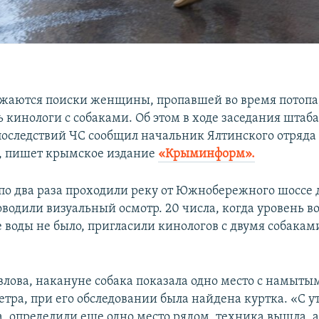
лжаются поиски женщины, пропавшей во время потопа
 кинологи с собаками. Об этом в ходе заседания штаба
оследствий ЧС сообщил начальник Ялтинского отряд
, пишет крымское издание
«Крыминформ».
по два раза проходили реку от Южнобережного шоссе 
водили визуальный осмотр. 20 числа, когда уровень в
де воды не было, пригласили кинологов с двумя собаками
влова, накануне собака показала одно место с намыты
метра, при его обследовании была найдена куртка. «С у
а, определили еще одно место рядом, техника вышла, 