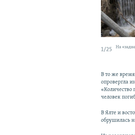
На «задн
1/25
В то же врем
опровергла и
«Количество 
человек поги
В Ялте и вос
обрушилась н