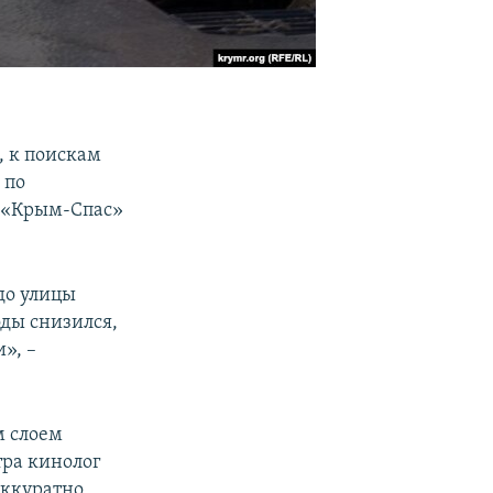
, к поискам
 по
а «Крым-Спас»
до улицы
оды снизился,
», –
м слоем
тра кинолог
аккуратно