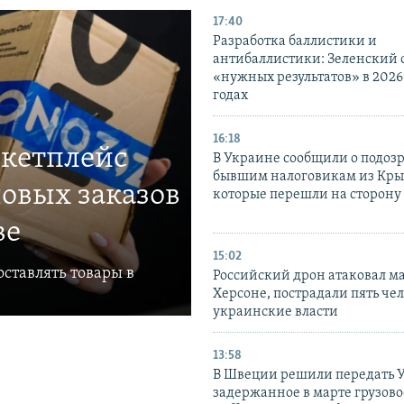
17:40
Разработка баллистики и
антибаллистики: Зеленский
«нужных результатов» в 2026
годах
16:18
ркетплейс
В Украине сообщили о подоз
бывшим налоговикам из Кры
овых заказов
которые перешли на сторону
ве
15:02
ставлять товары в
Российский дрон атаковал м
Херсоне, пострадали пять чел
украинские власти
13:58
В Швеции решили передать 
задержанное в марте грузово