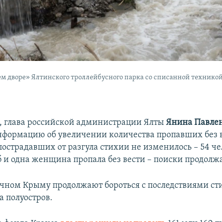
ем дворе» Ялтинского троллейбусного парка со списанной технико
я, глава российской администрации Ялты
Янина Павле
нформацию об увеличении количества пропавших без в
пострадавших от разгула стихии не изменилось – 54 че
б и одна женщина пропала без вести – поиски продолж
точном Крыму продолжают бороться с последствиями ст
а полуостров.