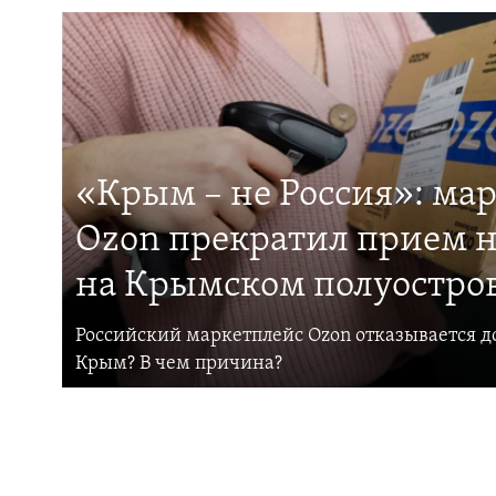
«Крым – не Россия»: ма
Ozon прекратил прием н
на Крымском полуостро
Российский маркетплейс Ozon отказывается до
Крым? В чем причина?