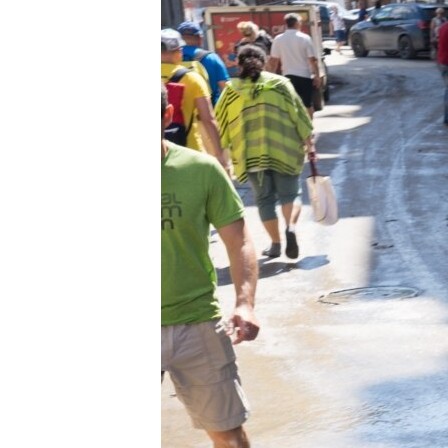
ПОБЕДИТЕЛЕЙ НЕ СУДЯТ?
КРЫМ.НЕПОКОРЕННЫЙ
ELIFBE
УКРАИНСКАЯ ПРОБЛЕМА КРЫМА