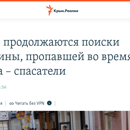
е продолжаются поиски
ны, пропавшей во врем
а – спасатели
4:56
ся
Читать без VPN