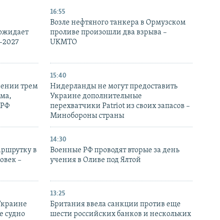
16:55
Возле нефтяного танкера в Ормузском
 ожидает
проливе произошли два взрыва –
-2027
UKMTO
15:40
рении трем
Нидерланды не могут предоставить
ма,
Украине дополнительные
 РФ
перехватчики Patriot из своих запасов –
Минобороны страны
14:30
аршрутку в
Военные РФ проводят вторые за день
овек –
учения в Оливе под Ялтой
13:25
Украине
Британия ввела санкции против еще
е судно
шести российских банков и нескольких