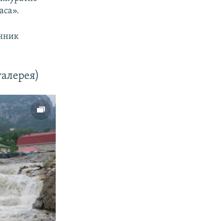
аса».
енник
галерея)