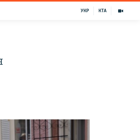
УКР
КТА
я