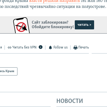
о фонда Крыма
власти решили направить
161 млн 160 
ю последствий чрезвычайно ситуации на полуострове.
Сайт заблокирован?
читать >
Обойдите блокировку!
ся
Читать без VPN
Follow us
Печать
есь Крым
НОВОСТИ