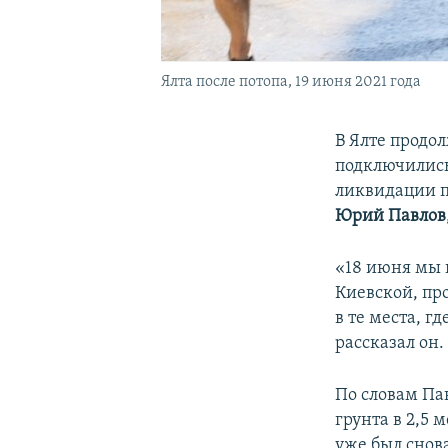
Ялта после потопа, 19 июня 2021 года
В Ялте продо
подключились
ликвидации п
Юрий Павлов
«18 июня мы 
Киевской, про
в те места, г
рассказал он.
По словам Па
грунта в 2,5 
уже был снов