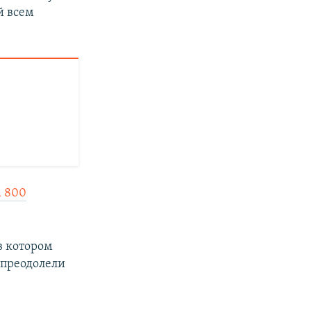
й всем
а 800
в котором
 преодолели