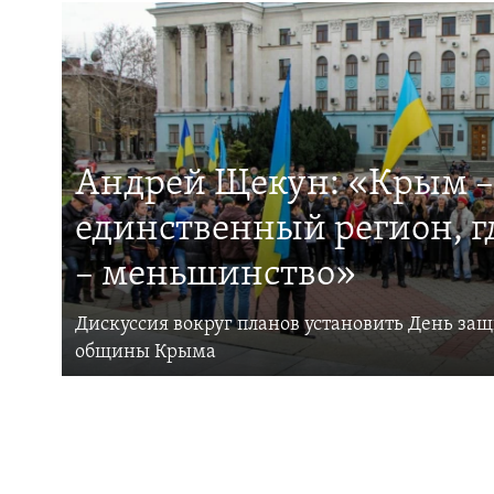
Андрей Щекун: «Крым –
единственный регион, 
– меньшинство»
Дискуссия вокруг планов установить День за
общины Крыма