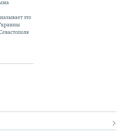
рыма
называет это
 Украины
Севастополя