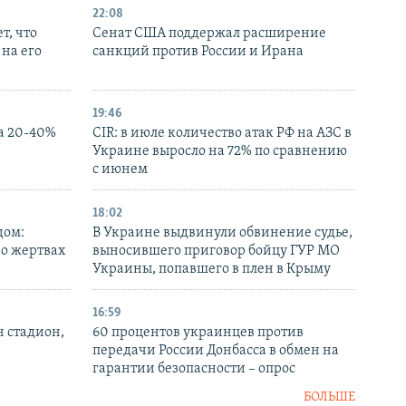
22:08
т, что
Сенат США поддержал расширение
на его
санкций против России и Ирана
19:46
а 20-40%
CIR: в июле количество атак РФ на АЗС в
Украине выросло на 72% по сравнению
с июнем
18:02
дом:
В Украине выдвинули обвинение судье,
 о жертвах
выносившего приговор бойцу ГУР МО
Украины, попавшего в плен в Крыму
16:59
н стадион,
60 процентов украинцев против
передачи России Донбасса в обмен на
гарантии безопасности – опрос
БОЛЬШЕ