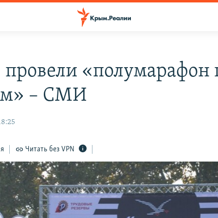
е провели «полумарафон 
м» – СМИ
18:25
ся
Читать без VPN