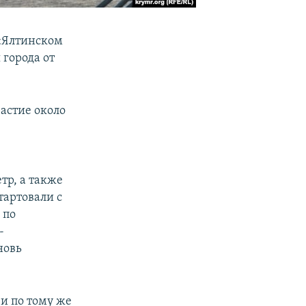
 «Ялтинском
города от
частие около
тр, а также
тартовали с
 по
-
новь
 и по тому же