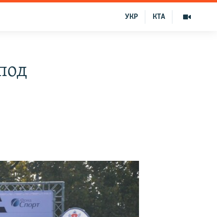
УКР
КТА
под