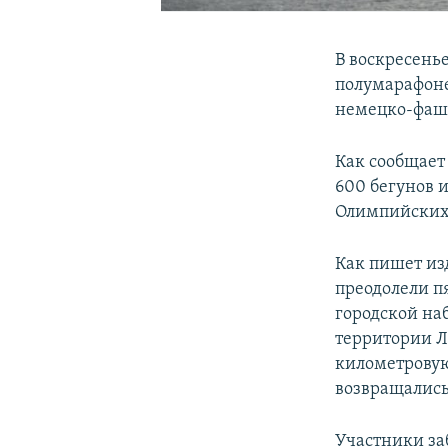
В воскресень
полумарафоне
немецко-фаши
Как сообщает
600 бегунов и
Олимпийских
Как пишет из
преодолели п
городской на
территории Л
километровую
возвращались
Участники заб