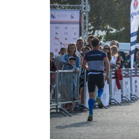
ПОБЕДИТЕЛЕЙ НЕ СУДЯТ?
КРЫМ.НЕПОКОРЕННЫЙ
ELIFBE
УКРАИНСКАЯ ПРОБЛЕМА КРЫМА