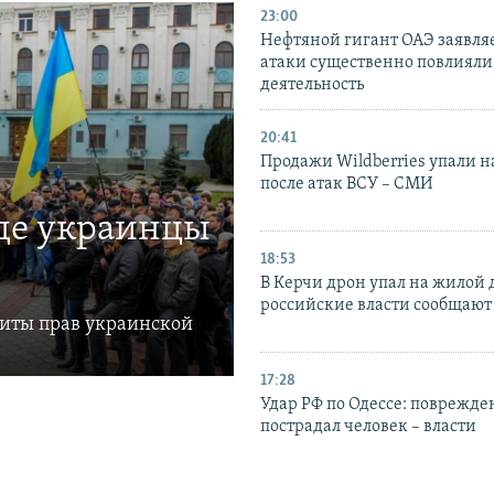
23:00
Нефтяной гигант ОАЭ заявляе
атаки существенно повлияли 
деятельность
20:41
Продажи Wildberries упали н
после атак ВСУ – СМИ
где украинцы
18:53
В Керчи дрон упал на жилой 
российские власти сообщают
щиты прав украинской
17:28
Удар РФ по Одессе: поврежде
пострадал человек – власти