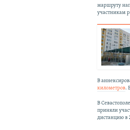
маршруту нап
участникам р
В аннексиров
километров
.
В Севастопол
приняли учас
дистанцию в 21