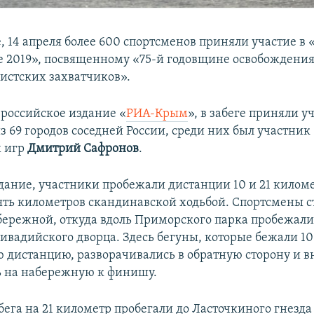
е, 14 апреля более 600 спортсменов приняли участие в
 2019», посвященному «75-й годовщине освобождения 
стских захватчиков».
 российское издание «
РИА-Крым
», в забеге приняли у
з 69 городов соседней России, среди них был участник
 игр
Дмитрий Сафронов
.
дание, участники пробежали дистанции 10 и 21 киломе
ять километров скандинавской ходьбой. Спортсмены с
бережной, откуда вдоль Приморского парка пробежали
ивадийского дворца. Здесь бегуны, которые бежали 10
 дистанцию, разворачивались в обратную сторону и в
 на набережную к финишу.
ега на 21 километр пробегали до Ласточкиного гнезда