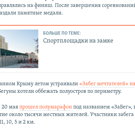
равлялись на финиш. После завершения соревновани
аздали памятные медали.
БОЛЬШЕ ПО ТЕМЕ:
Спортплощадки на замке
анном Крыму летом устраивали
«Забег мечтателей» н
 Бегуны хотели оббежать полуостров по периметру.
е 20 мая
прошел полумарафон
под названием «ЗаБег», 
тие около тысячи местных жителей. Участники забега
, 10, 5 и 2 км.