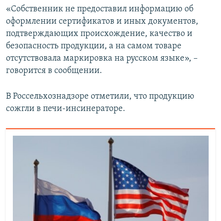
«Собственник не предоставил информацию об
ПРИСОЕДИНЯЙТЕСЬ!
ПОБЕДИТЕЛЕЙ НЕ СУДЯТ?
оформлении сертификатов и иных документов,
КРЫМ.НЕПОКОРЕННЫЙ
подтверждающих происхождение, качество и
ELIFBE
безопасность продукции, а на самом товаре
отсутствовала маркировка на русском языке», –
УКРАИНСКАЯ ПРОБЛЕМА КРЫМА
говорится в сообщении.
Все сайты RFE/RL
В Россельхознадзоре отметили, что продукцию
сожгли в печи-инсинераторе.