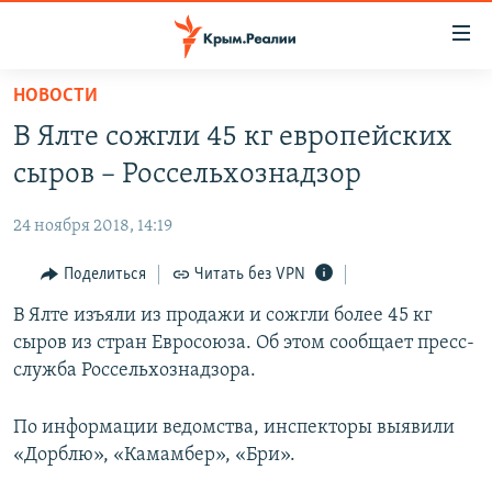
Доступность
ссылки
Вернуться
НОВОСТИ
к
НОВОСТИ
В Ялте сожгли 45 кг европейских
основному
СПЕЦПРОЕКТЫ
содержанию
сыров – Россельхознадзор
ВОДА
Вернутся
ГРУЗ 200
к
24 ноября 2018, 14:19
ИСТОРИЯ
КАРТА ВОЕННЫХ ОБЪЕКТОВ КРЫМА
главной
ЕЩЕ
Поделиться
Читать без VPN
11 ЛЕТ ОККУПАЦИИ КРЫМА. 11 ИСТОРИЙ СОПРОТИВЛЕНИЯ
навигации
Вернутся
РАДІО СВОБОДА
В Ялте изъяли из продажи и сожгли более 45 кг
ИНТЕРАКТИВ
к
сыров из стран Евросоюза. Об этом сообщает пресс-
КАК ОБОЙТИ БЛОКИРОВКУ
ИНФОГРАФИКА
поиску
служба Россельхознадзора.
ТЕЛЕПРОЕКТ КРЫМ.РЕАЛИИ
Українською
По информации ведомства, инспекторы выявили
СОВЕТЫ ПРАВОЗАЩИТНИКОВ
Qırımtatar
«Дорблю», «Камамбер», «Бри».
ПРОПАВШИЕ БЕЗ ВЕСТИ