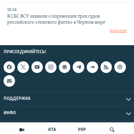
10:14
В СБС ВСУ заявили о поражении трех судов
российского «теневого флота» в Черном море
БОЛЬШЕ
ПРИСОЕДИНЯЙТЕСЬ!
ПОДДЕРЖКА
ИНФО
UTC+3
Copyright Крым.Реалии, 2026 | Все права защищены.
КТА
УКР