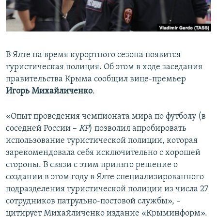
ПРИСОЕДИНЯЙТЕСЬ!
ПОБЕДИТЕЛЕЙ НЕ СУДЯТ?
КРЫМ.НЕПОКОРЕННЫЙ
ELIFBE
В Ялте на время курортного сезона появится
УКРАИНСКАЯ ПРОБЛЕМА КРЫМА
туристическая полиция. Об этом в ходе заседания
Все сайты RFE/RL
правительства Крыма сообщил вице-премьер
Игорь Михайличенко
.
«Опыт проведения чемпионата мира по футболу (в
соседней России –
КР
) позволил апробировать
использование туристической полиции, которая
зарекомендовала себя исключительно с хорошей
стороны. В связи с этим принято решение о
создании в этом году в Ялте специализированного
подразделения туристической полиции из числа 27
сотрудников патрульно-постовой службы», –
цитирует Михайличенко издание «Крыминформ».