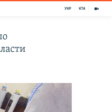
УКР
КТА
ло
власти