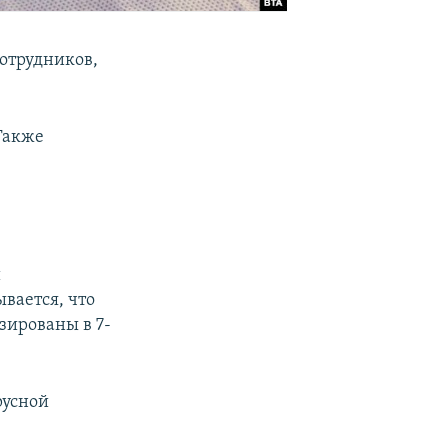
отрудников,
 Также
и
ывается, что
зированы в 7-
усной