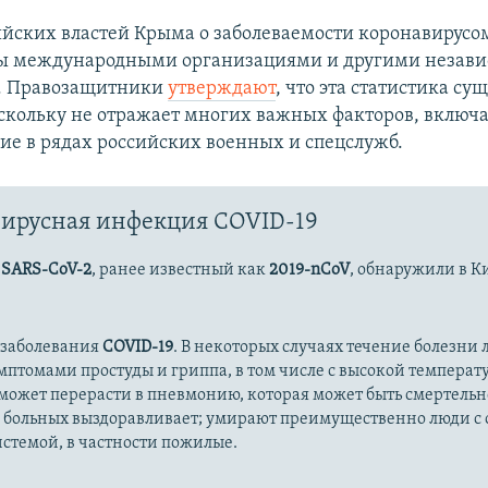
йских властей Крыма о заболеваемости коронавирусо
ы международными организациями и другими незав
. Правозащитники
утверждают
, что эта статистика су
скольку не отражает многих важных факторов, включ
е в рядах российских военных и спецслужб.
ирусная инфекция COVID-19
с
SARS-CoV-2
, ранее известный как
2019-nCoV
, обнаружили в К
 заболевания
COVID-19
. В некоторых случаях течение болезни л
имптомами простуды и гриппа, в том числе с высокой температ
может перерасти в пневмонию, которая может быть смертельн
 больных выздоравливает; умирают преимущественно люди с
стемой, в частности пожилые.