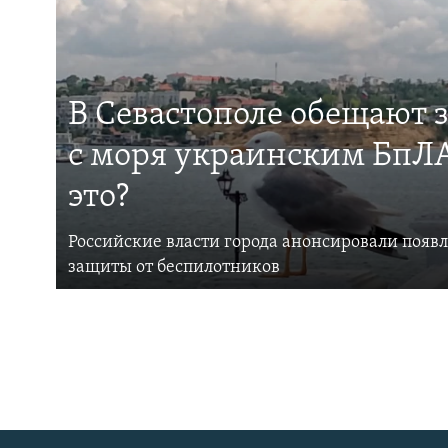
В Севастополе обещают 
с моря украинским БпЛА
это?
Российские власти города анонсировали появ
защиты от беспилотников