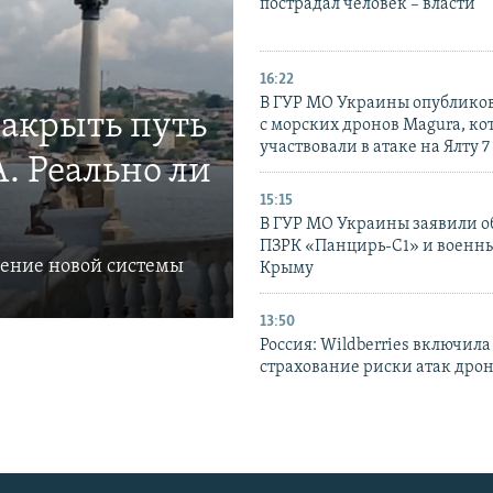
пострадал человек – власти
16:22
В ГУР МО Украины опублико
закрыть путь
с морских дронов Magura, ко
участвовали в атаке на Ялту 7
. Реально ли
15:15
В ГУР МО Украины заявили об
ПЗРК «Панцирь-С1» и военны
ление новой системы
Крыму
13:50
Россия: Wildberries включила
страхование риски атак дро