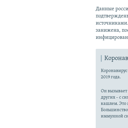
Данные росси
подтвержден
источниками
занижена, по
инфицировани
Коронав
Коронавиру
2019 года.
Он вызывает
других – с с
кашлем. Это 
Большинство
иммунной си