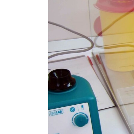
ПОБЕДИТЕЛЕЙ НЕ СУДЯТ?
КРЫМ.НЕПОКОРЕННЫЙ
ELIFBE
УКРАИНСКАЯ ПРОБЛЕМА КРЫМА