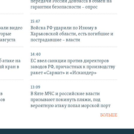
передачи России Донбасса в обмен на
гарантии безопасности – опрос
15:47
вали видео
Войска РФ ударили по Изюму в
торые
Харьковской области, есть погибшие и
 августа
пострадавшие – власти
14:40
 атаке на
ЕС ввел санкции против директоров
й кран в
заводов РФ, причастных к производству
ракет «Сармат» и «Искандер»
13:09
 в
В Ялте МЧС и российские власти
нов
призывают покинуть пляжи, под
вероятную атаку попал морской порт
БОЛЬШЕ