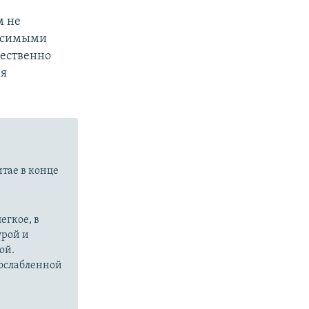
м не
исимыми
щественно
ая
итае в конце
егкое, в
урой и
ой.
 ослабленной