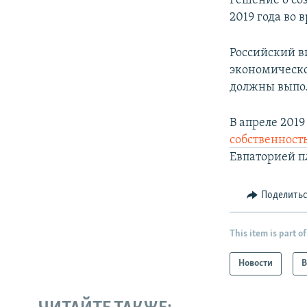
Решение о со
2019 года во
Российский 
экономическо
должны выпол
В апреле 201
собственност
Евпаторией п
Поделить
This item is part of
Новости
В