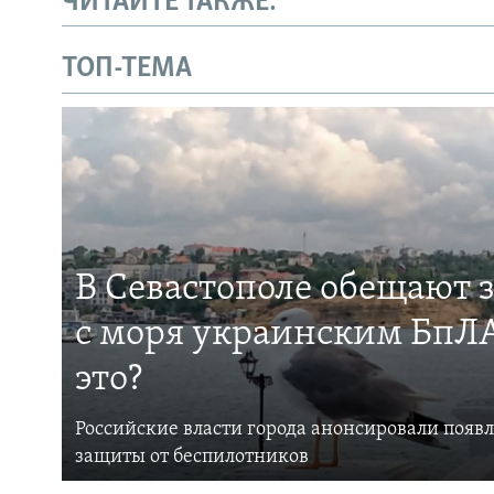
ЧИТАЙТЕ ТАКЖЕ:
ТОП-ТЕМА
В Севастополе обещают 
с моря украинским БпЛА
это?
Российские власти города анонсировали появ
защиты от беспилотников