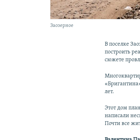
Заозерное
В поселке За
построить реа
сюжете провл
Многоквартир
«Бригантина»
лет.
Этот дом пла
написали нес
Почти все жит
Валентина П