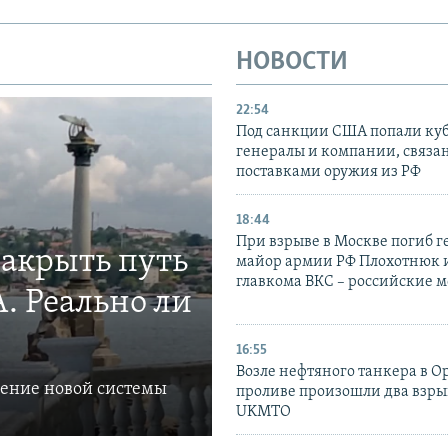
НОВОСТИ
22:54
Под санкции США попали ку
генералы и компании, связа
поставками оружия из РФ
18:44
При взрыве в Москве погиб г
закрыть путь
майор армии РФ Плохотнюк и
главкома ВКС – российские 
. Реально ли
16:55
Возле нефтяного танкера в 
ление новой системы
проливе произошли два взры
UKMTO