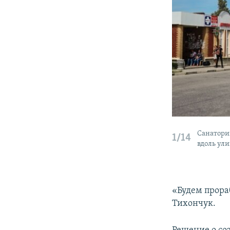
Санатори
1/14
вдоль ул
«Будем прора
Тихончук.