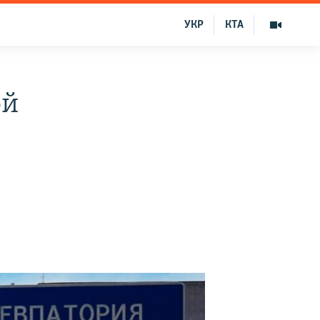
УКР
КТА
ой