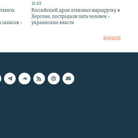
15:02
тавить
Российский дрон атаковал маршрутку в
Херсоне, пострадали пять человек –
 запасов –
украинские власти
БОЛЬШЕ