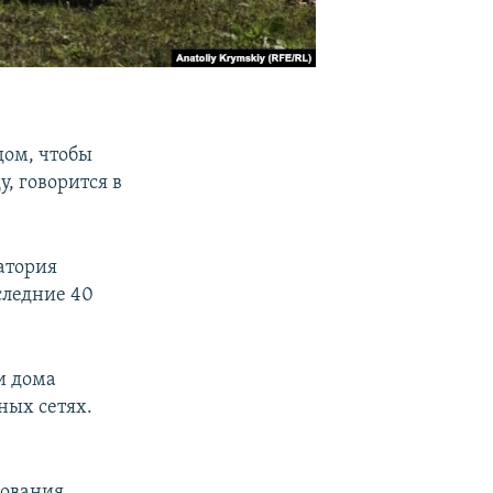
дом, чтобы
, говорится в
атория
следние 40
и дома
ных сетях.
нования,