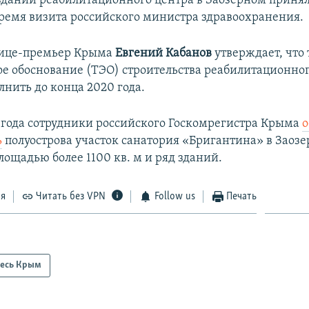
здании реабилитационного центра в Заозерном принял
 время визита российского министра здравоохранения.
вице-премьер Крыма
Евгений Кабанов
утверждает, что
е обоснование (ТЭО) строительства реабилитационног
нить до конца 2020 года.
9 года сотрудники российского Госкомрегистра Крыма
о
ь
полуострова участок санатория «Бригантина» в Заозе
лощадью более 1100 кв. м и ряд зданий.
ся
Читать без VPN
Follow us
Печать
есь Крым