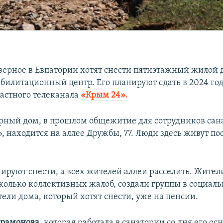
озерное в Евпатории хотят снести пятиэтажный жилой 
билитационный центр. Его планируют сдать в 2024 году
астного телеканала
«Крым 24».
ный дом, в прошлом общежитие для сотрудников сан
, находится на аллее Дружбы, 77. Люди здесь живут по
нируют снести, а всех жителей аллеи расселить. Жител
колько коллективных жалоб, создали группы в социаль
ели дома, который хотят снести, уже на пенсии.
арамонова
, которая работала в санатории со дня его ос