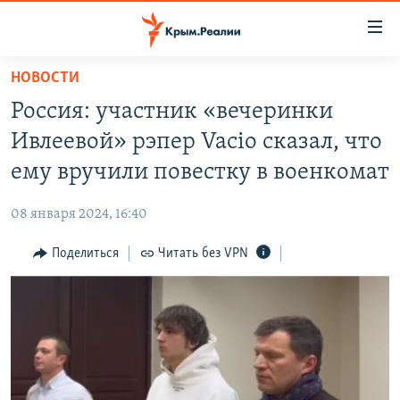
Доступность
ссылки
Вернуться
НОВОСТИ
к
НОВОСТИ
Россия: участник «вечеринки
основному
СПЕЦПРОЕКТЫ
содержанию
Ивлеевой» рэпер Vacio сказал, что
ВОДА
Вернутся
ГРУЗ 200
ему вручили повестку в военкомат
к
ИСТОРИЯ
КАРТА ВОЕННЫХ ОБЪЕКТОВ КРЫМА
главной
08 января 2024, 16:40
ЕЩЕ
11 ЛЕТ ОККУПАЦИИ КРЫМА. 11 ИСТОРИЙ СОПРОТИВЛЕНИЯ
навигации
Вернутся
Поделиться
Читать без VPN
РАДІО СВОБОДА
ИНТЕРАКТИВ
к
КАК ОБОЙТИ БЛОКИРОВКУ
ИНФОГРАФИКА
поиску
ТЕЛЕПРОЕКТ КРЫМ.РЕАЛИИ
Українською
СОВЕТЫ ПРАВОЗАЩИТНИКОВ
Qırımtatar
ПРОПАВШИЕ БЕЗ ВЕСТИ