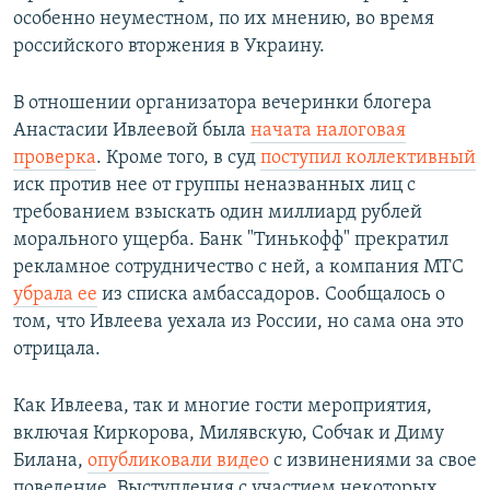
особенно неуместном, по их мнению, во время
российского вторжения в Украину.
В отношении организатора вечеринки блогера
Анастасии Ивлеевой была
начата налоговая
проверка
. Кроме того, в суд
поступил коллективный
иск против нее от группы неназванных лиц с
требованием взыскать один миллиард рублей
морального ущерба. Банк "Тинькофф" прекратил
рекламное сотрудничество с ней, а компания МТС
убрала ее
из списка амбассадоров. Сообщалось о
том, что Ивлеева уехала из России, но сама она это
отрицала.
Как Ивлеева, так и многие гости мероприятия,
включая Киркорова, Милявскую, Собчак и Диму
Билана,
опубликовали видео
с извинениями за свое
поведение. Выступления с участием некоторых