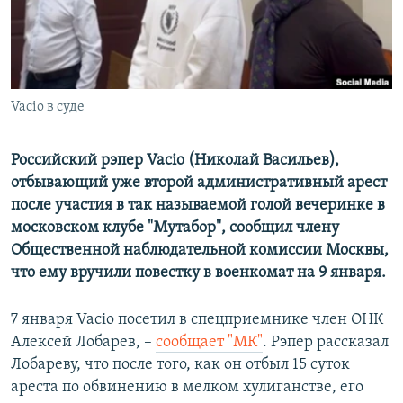
ПРИСОЕДИНЯЙТЕСЬ!
ПОБЕДИТЕЛЕЙ НЕ СУДЯТ?
КРЫМ.НЕПОКОРЕННЫЙ
ELIFBE
Vacio в суде
УКРАИНСКАЯ ПРОБЛЕМА КРЫМА
Все сайты RFE/RL
Российский рэпер Vacio (Николай Васильев),
отбывающий уже второй административный арест
после участия в так называемой голой вечеринке в
московском клубе "Мутабор", сообщил члену
Общественной наблюдательной комиссии Москвы,
что ему вручили повестку в военкомат на 9 января.
7 января Vacio посетил в спецприемнике член ОНК
Алексей Лобарев, –
сообщает "МК"
. Рэпер рассказал
Лобареву, что после того, как он отбыл 15 суток
ареста по обвинению в мелком хулиганстве, его