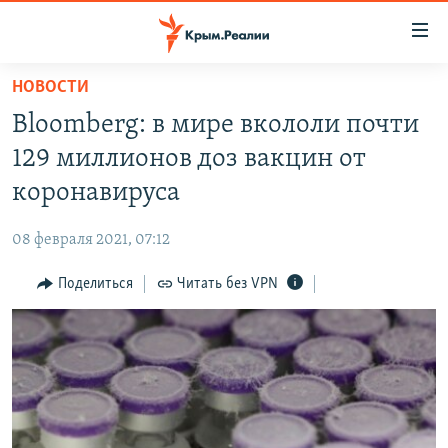
Доступность
ссылки
Вернуться
НОВОСТИ
к
НОВОСТИ
Bloomberg: в мире вкололи почти
основному
СПЕЦПРОЕКТЫ
содержанию
129 миллионов доз вакцин от
ВОДА
Вернутся
ГРУЗ 200
коронавируса
к
ИСТОРИЯ
КАРТА ВОЕННЫХ ОБЪЕКТОВ КРЫМА
главной
08 февраля 2021, 07:12
ЕЩЕ
11 ЛЕТ ОККУПАЦИИ КРЫМА. 11 ИСТОРИЙ СОПРОТИВЛЕНИЯ
навигации
Вернутся
Поделиться
Читать без VPN
РАДІО СВОБОДА
ИНТЕРАКТИВ
к
КАК ОБОЙТИ БЛОКИРОВКУ
ИНФОГРАФИКА
поиску
ТЕЛЕПРОЕКТ КРЫМ.РЕАЛИИ
Українською
СОВЕТЫ ПРАВОЗАЩИТНИКОВ
Qırımtatar
ПРОПАВШИЕ БЕЗ ВЕСТИ