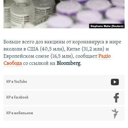
ПРИСОЕДИНЯЙТЕСЬ!
ПОБЕДИТЕЛЕЙ НЕ СУДЯТ?
КРЫМ.НЕПОКОРЕННЫЙ
ELIFBE
УКРАИНСКАЯ ПРОБЛЕМА КРЫМА
Больше всего доз вакцины от коронавируса в мире
Все сайты RFE/RL
вкололи в США (40,5 млн), Китае (31,2 млн) и
Европейском союзе (16,5 млн), сообщает
Радіо
Свобода
со ссылкой на
Bloomberg
.
КР в YouTube
КР в Facebook
КР в мобильном