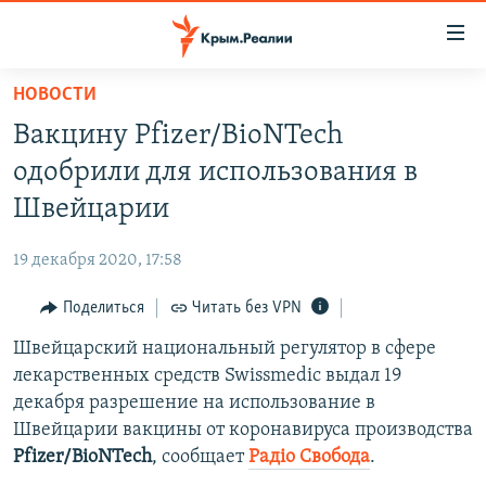
Доступность
ссылки
Вернуться
НОВОСТИ
к
НОВОСТИ
Вакцину Pfizer/BioNTech
основному
СПЕЦПРОЕКТЫ
содержанию
одобрили для использования в
ВОДА
Вернутся
ГРУЗ 200
Швейцарии
к
ИСТОРИЯ
КАРТА ВОЕННЫХ ОБЪЕКТОВ КРЫМА
главной
19 декабря 2020, 17:58
ЕЩЕ
11 ЛЕТ ОККУПАЦИИ КРЫМА. 11 ИСТОРИЙ СОПРОТИВЛЕНИЯ
навигации
Вернутся
Поделиться
Читать без VPN
РАДІО СВОБОДА
ИНТЕРАКТИВ
к
Швейцарский национальный регулятор в сфере
КАК ОБОЙТИ БЛОКИРОВКУ
ИНФОГРАФИКА
поиску
лекарственных средств Swissmedic выдал 19
ТЕЛЕПРОЕКТ КРЫМ.РЕАЛИИ
декабря разрешение на использование в
Українською
Швейцарии вакцины от коронавируса производства
СОВЕТЫ ПРАВОЗАЩИТНИКОВ
Qırımtatar
Pfizer/BioNTech
, сообщает
Радіо Свобода
.
ПРОПАВШИЕ БЕЗ ВЕСТИ