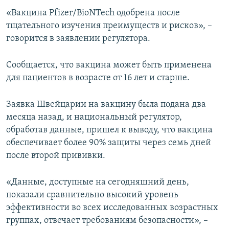
ПРИСОЕДИНЯЙТЕСЬ!
ПОБЕДИТЕЛЕЙ НЕ СУДЯТ?
«Вакцина Pfizer/BioNTech одобрена после
тщательного изучения преимуществ и рисков», –
КРЫМ.НЕПОКОРЕННЫЙ
говорится в заявлении регулятора.
ELIFBE
Сообщается, что вакцина может быть применена
УКРАИНСКАЯ ПРОБЛЕМА КРЫМА
для пациентов в возрасте от 16 лет и старше.
Все сайты RFE/RL
Заявка Швейцарии на вакцину была подана два
месяца назад, и национальный регулятор,
обработав данные, пришел к выводу, что вакцина
обеспечивает более 90% защиты через семь дней
после второй прививки.
«Данные, доступные на сегодняшний день,
показали сравнительно высокий уровень
эффективности во всех исследованных возрастных
группах, отвечает требованиям безопасности», –