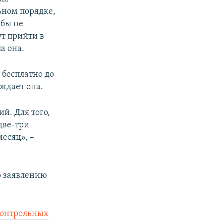
ьном порядке,
обы не
ут прийти в
а она.
 бесплатно до
еждает она.
й. Для того,
две-три
есяц», –
о заявлению
контрольных