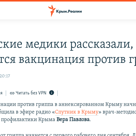
кие медики рассказали, 
тся вакцинация против 
20:17
ся
Читать без VPN
нации против гриппа в аннексированном Крыму начне
бщила в эфире радио «
Спутник в Крыму
» врач-методи
 профилактики Крыма
Вера Павлова
.
т гриппа начнется с первого рабочего дня сентября. Д