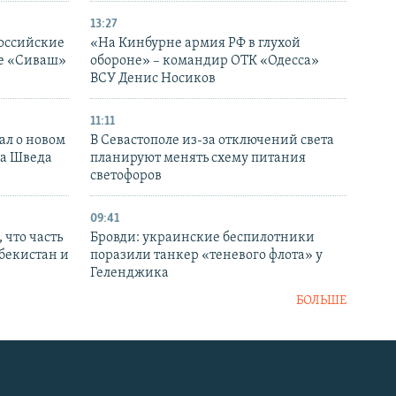
13:27
оссийские
«На Кинбурне армия РФ в глухой
ке «Сиваш»
обороне» – командир ОТК «Одесса»
ВСУ Денис Носиков
11:11
ал о новом
В Севастополе из-за отключений света
ка Шведа
планируют менять схему питания
светофоров
09:41
 что часть
Бровди: украинские беспилотники
збекистан и
поразили танкер «теневого флота» у
Геленджика
БОЛЬШЕ