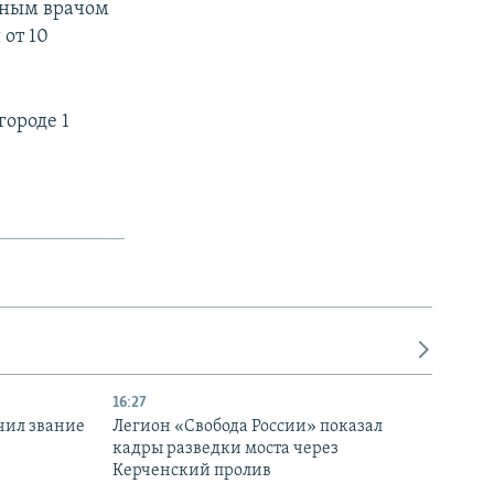
йным врачом
от 10
 городе 1
16:27
чил звание
Легион «Свобода России» показал
кадры разведки моста через
Керченский пролив