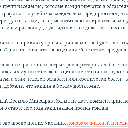
 групп населения, которые вакцинируются в обязател
ы графики. По учебным заведениям, предприятиям, чт
ерегрузки. Люди, которые хотят вакцинироваться, мог
там им расскажут, куда идти и что сделать», – отметил
вила, что прививку против гриппа можно будет сделать
. Однако затягивать с вакцинацией не стоит, предупр
блюдается рост числа острых респираторных заболевани
тался иммунитет после вакцинации от гриппа, нужно 
ум, а если человек ослаблен или хронически болен – м
, добавив, что вакцин в Крыму достаточно.
ный Кремлю Минздрав Крыма не дает комментарии п
й о старте периода вакцинации против гриппа​.
о здравоохранения Украины
призвало жителей непод