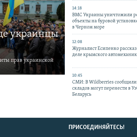
14:18
ВМС Украины уничтожили р
объекты на буровой установ
в Черном море
где украинцы
12:08
Журналист Есипенко рассказ
деле крымского автомехани
щиты прав украинской
10:45
СМИ: В Wildberries сообщили,
складов могут перенести в У
Беларусь
ПРИСОЕДИНЯЙТЕСЬ!