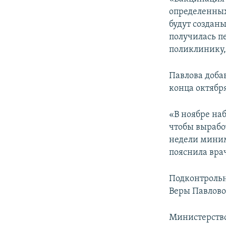
ПОБЕДИТЕЛЕЙ НЕ СУДЯТ?
определенных
КРЫМ.НЕПОКОРЕННЫЙ
будут создан
получилась п
ELIFBE
поликлинику, 
УКРАИНСКАЯ ПРОБЛЕМА КРЫМА
Павлова доба
конца октября
«В ноябре на
чтобы вырабо
недели миним
пояснила врач
Подконтроль
Веры Павлово
Министерств