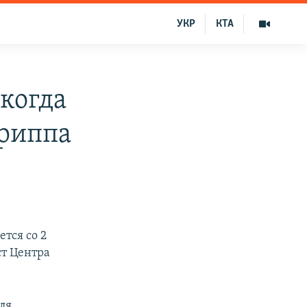
УКР
КТА
когда
гриппа
тся со 2
ст Центра
ля