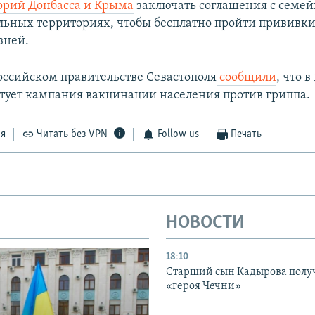
орий Донбасса и Крыма
заключать соглашения с семе
льных территориях, чтобы бесплатно пройти прививки 
зней.
оссийском правительстве Севастополя
сообщили
, что в
ртует кампания вакцинации населения против гриппа.
ся
Читать без VPN
Follow us
Печать
НОВОСТИ
18:10
Старший сын Кадырова полу
«героя Чечни»