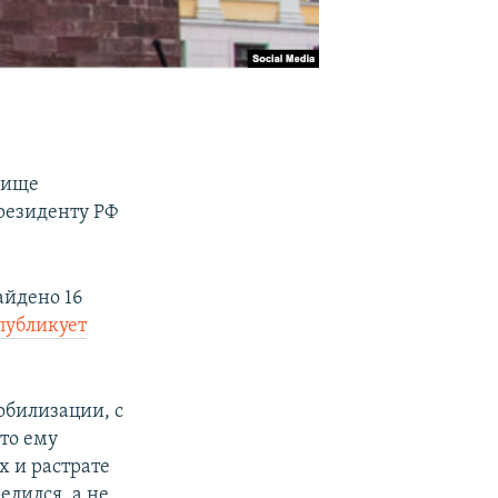
лище
резиденту РФ
айдено 16
публикует
обилизации, с
то ему
х и растрате
елился, а не