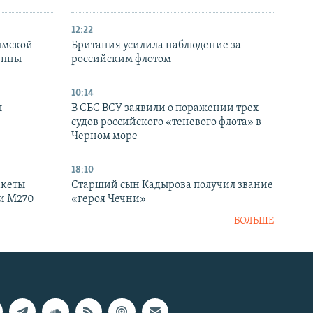
12:22
ымской
Британия усилила наблюдение за
упны
российским флотом
10:14
ы
В СБС ВСУ заявили о поражении трех
судов российского «теневого флота» в
Черном море
18:10
акеты
Старший сын Кадырова получил звание
ки M270
«героя Чечни»
БОЛЬШЕ