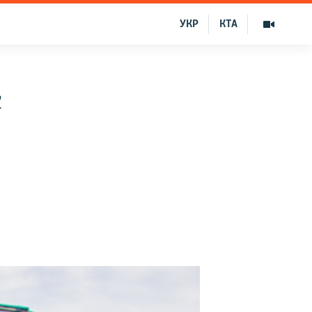
УКР
КТА
с