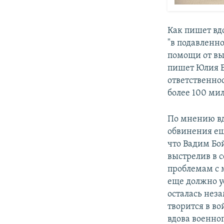
Как пишет вд
"в подавленн
помощи от вы
пишет Юлия Б
ответственнос
более 100 ми
По мнению вд
обвинения ещ
что Вадим Бой
выстрелив в с
проблемам с 
еще должно ус
осталась неза
творится в во
вдова военног