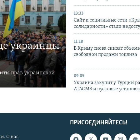
13:33
Сайт и социальные сети «Кр
солидарности» стали недост
11:18
где украинцы
В Крыму снова снизят объем
свободной продажи топлива
щиты прав украинской
09:05
Украина закупит у Турции р
ATACMS и пусковые установ
ПРИСОЕДИНЯЙТЕСЬ!
и. О нас