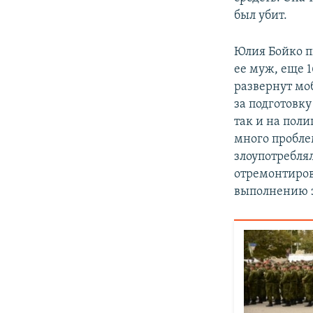
был убит.
Юлия Бойко п
ее муж, еще 1
развернут мо
за подготовк
так и на пол
много пробле
злоупотребля
отремонтиров
выполнению з