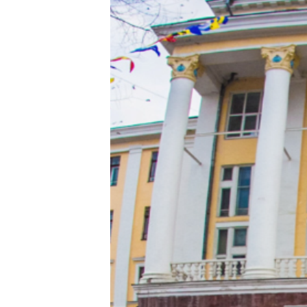
ПОБЕДИТЕЛЕЙ НЕ СУДЯТ?
КРЫМ.НЕПОКОРЕННЫЙ
ELIFBE
УКРАИНСКАЯ ПРОБЛЕМА КРЫМА