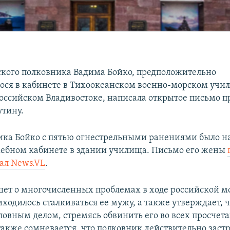
ского полковника Вадима Бойко, предположительно
ося в кабинете в Тихоокеанском военно-морском учи
оссийском Владивостоке, написала открытое письмо п
тину.
ика Бойко с пятью огнестрельными ранениями было н
жебном кабинете в здании училища. Письмо его жены
ал News.VL
.
шет о многочисленных проблемах в ходе российской м
ходилось сталкиваться ее мужу, а также утверждает, ч
овным делом, стремясь обвинить его во всех просчета
также сомневается, что полковник действительно застр