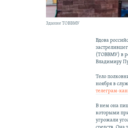
Здание ТОВВМУ
Вдова россий
застрелившег
(ТОВВМУ) в р
Владимиру Пу
Тело полковн
ноября в слу
телеграм-кан
В нем она пи
которыми при
угрожали угол
средств. Она 