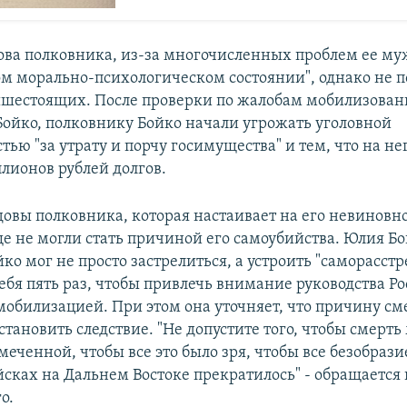
ова полковника, из-за многочисленных проблем ее му
ом морально-психологическом состоянии", однако не п
шестоящих. После проверки по жалобам мобилизован
ойко, полковнику Бойко начали угрожать уголовной
тью "за утрату и порчу госимущества" и тем, что на не
ллионов рублей долгов.
овы полковника, которая настаивает на его невиновно
е не могли стать причиной его самоубийства. Юлия Бо
ко мог не просто застрелиться, а устроить "саморасстр
ебя пять раз, чтобы привлечь внимание руководства Ро
мобилизацией. При этом она уточняет, что причину см
тановить следствие. "Не допустите того, чтобы смерт
меченной, чтобы все это было зря, чтобы все безобрази
йсках на Дальнем Востоке прекратилось" - обращается
о.