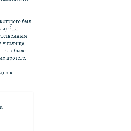
которого был
ции) был
ветственным
в училище,
унктах было
мо прочего,
дна к
к