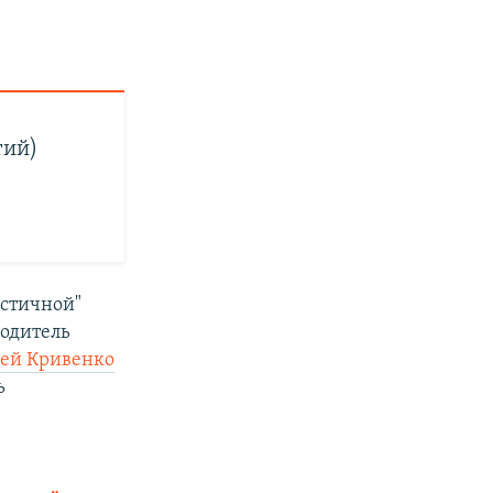
тий)
астичной"
водитель
ей Кривенко
ь