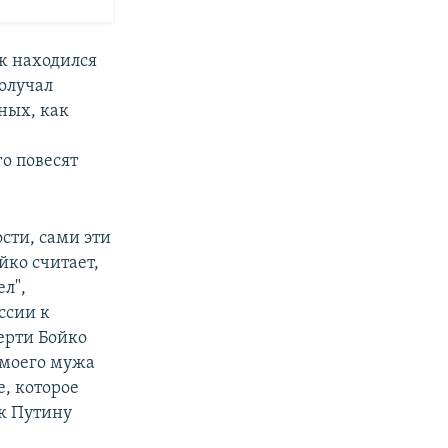
ж находился
олучал
ных, как
го повесят
сти, сами эти
йко считает,
ел",
ссии к
ерти Бойко
ь моего мужа
е, которое
 к Путину