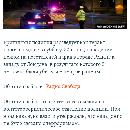
ПРИСОЕДИНЯЙТЕСЬ!
ПОБЕДИТЕЛЕЙ НЕ СУДЯТ?
КРЫМ.НЕПОКОРЕННЫЙ
ELIFBE
УКРАИНСКАЯ ПРОБЛЕМА КРЫМА
Британская полиция расследует как теракт
Все сайты RFE/RL
произошедшее в субботу, 20 июня, нападение с
ножом на посетителей парка в городе Рединг к
западу от Лондона, в результате которого 3
человека были убиты и еще трое ранены.
Об этом сообщает
Радио Свобода
.​
Об этом сообщают агентства со ссылкой на
контртеррористическое отделение полиции. При
этом накануне власти утверждали, что нападение
не было связано с терроризмом.