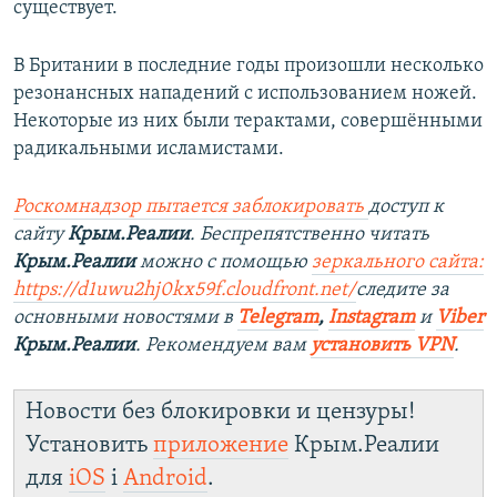
существует.
В Британии в последние годы произошли несколько
резонансных нападений с использованием ножей.
Некоторые из них были терактами, совершёнными
радикальными исламистами.
Роскомнадзор пытается заблокировать
доступ к
сайту
Крым.Реалии
. Беспрепятственно читать
Крым.Реалии
можно с помощью
зеркального сайта:
https://d1uwu2hj0kx59f.cloudfront.net/
следите за
основными новостями в
Telegram
,
Instagram
и
Viber
Крым.Реалии
. Рекомендуем вам
установить VPN
.
Новости без блокировки и цензуры!
Установить
приложение
Крым.Реалии
для
iOS
і
Android
.