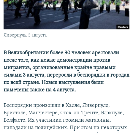
ПРИСОЕДИНЯЙТЕСЬ!
ПОБЕДИТЕЛЕЙ НЕ СУДЯТ?
КРЫМ.НЕПОКОРЕННЫЙ
ELIFBE
Ливерпуль, 3 августа
УКРАИНСКАЯ ПРОБЛЕМА КРЫМА
Все сайты RFE/RL
В Великобритании более 90 человек арестовали
после того, как новые демонстрации против
мигрантов, организованные крайне правыми
силами 3 августа, переросли в беспорядки в городах
по всей стране. Новые выступления были
намечены также на 4 августа.
Беспорядки произошли в Халле, Ливерпуле,
Бристоле, Манчестере, Сток-он-Тренте, Блэкпуле,
Белфасте. Их участники громили магазины,
нападали на полицейских. При этом на некоторых