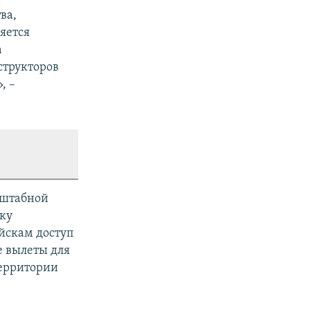
ва,
яется
а
структоров
, –
сштабной
ку
йскам доступ
е вылеты для
территории