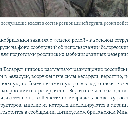
нослужащие входят в состав региональной группировки войс
икобритании заявила о «смене ролей» в военном сотру
аруси на фоне сообщений об использовании белорусски
 для подготовки российских мобилизованных резервис
 и Беларусь широко разглашают размещение российск
й в Беларуси, вооруженные силы Беларуси, вероятно, н
тельную, но более незаметную роль в подготовке тыся
ых российских резервистов. Вероятное использование
 является попыткой частично исправить нехватку рос
рукторов, многие из которых дислоцируются в Украин
 говорится в сообщении, цитируемом британским Ми