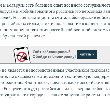
и и Беларуси есть большой опыт военного сотрудничест
елорусами мобилизованного российского персонала явл
олей. Россия традиционно считала белорусские войск
российским силам, а их использование в качестве ин
знаком перенапряжения российской военной системы»
в британской разведке.
Сайт заблокирован?
читать >
Обойдите блокировку!
ь не является непосредственным участником полнома
ине, но оказывает материально-техническую поддерж
вторжению. В частности, предоставляет российским во
ю Беларуси, откуда российские силы совершают боевы
и украинских городов, а также запускают ракеты по 