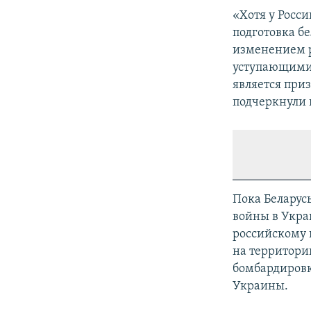
«Хотя у Росси
подготовка б
изменением р
уступающими 
является при
подчеркнули 
Пока Беларус
войны в Укра
российскому 
на территори
бомбардировк
Украины.