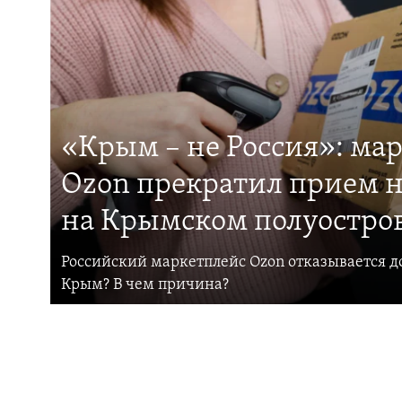
«Крым – не Россия»: ма
Ozon прекратил прием н
на Крымском полуостро
Российский маркетплейс Ozon отказывается до
Крым? В чем причина?