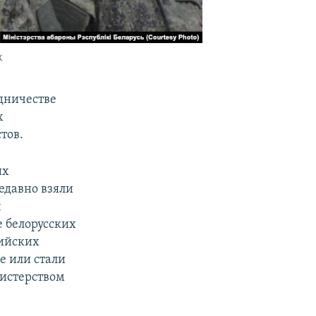
к
дничестве
х
тов.
их
едавно взяли
ч
 белорусских
сийских
е или стали
нистерством