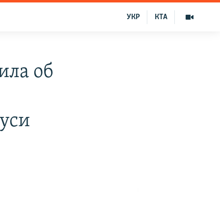
УКР
КТА
ила об
руси