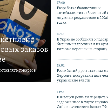
17:40
Разработка баллистики и
антибаллистики: Зеленский
«нужных результатов» в 2026
годах
16:18
ркетплейс
В Украине сообщили о подоз
бывшим налоговикам из Кры
овых заказов
которые перешли на сторону
ве
15:02
ставлять товары в
Российский дрон атаковал м
Херсоне, пострадали пять чел
украинские власти
13:58
В Швеции решили передать 
задержанное в марте грузово
Caffa из «теневого флота» РФ