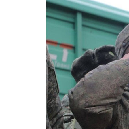
ПОБЕДИТЕЛЕЙ НЕ СУДЯТ?
КРЫМ.НЕПОКОРЕННЫЙ
ELIFBE
УКРАИНСКАЯ ПРОБЛЕМА КРЫМА