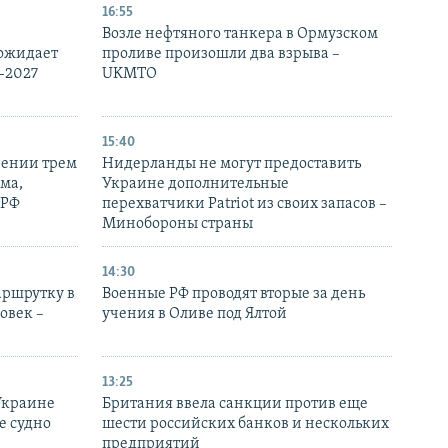
16:55
Возле нефтяного танкера в Ормузском
 ожидает
проливе произошли два взрыва –
-2027
UKMTO
15:40
рении трем
Нидерланды не могут предоставить
ма,
Украине дополнительные
 РФ
перехватчики Patriot из своих запасов –
Минобороны страны
14:30
аршрутку в
Военные РФ проводят вторые за день
овек –
учения в Оливе под Ялтой
13:25
Украине
Британия ввела санкции против еще
е судно
шести российских банков и нескольких
предприятий