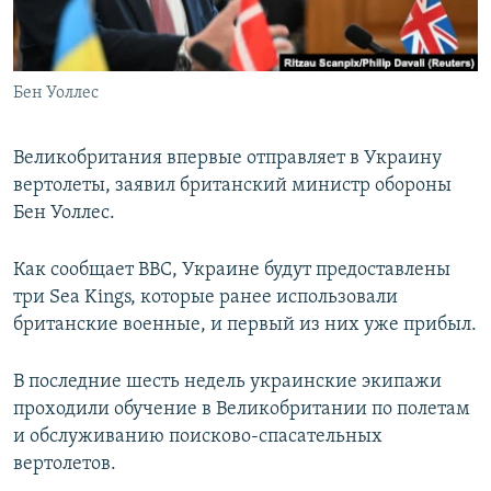
ПРИСОЕДИНЯЙТЕСЬ!
ПОБЕДИТЕЛЕЙ НЕ СУДЯТ?
КРЫМ.НЕПОКОРЕННЫЙ
Бен Уоллес
ELIFBE
УКРАИНСКАЯ ПРОБЛЕМА КРЫМА
Великобритания впервые отправляет в Украину
Все сайты RFE/RL
вертолеты, заявил британский министр обороны
Бен Уоллес.
Как сообщает BBC, Украине будут предоставлены
три Sea Kings, которые ранее использовали
британские военные, и первый из них уже прибыл.
В последние шесть недель украинские экипажи
проходили обучение в Великобритании по полетам
и обслуживанию поисково-спасательных
вертолетов.