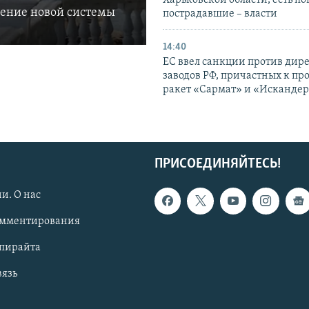
Харьковской области, есть п
ление новой системы
пострадавшие – власти
14:40
ЕС ввел санкции против дир
заводов РФ, причастных к пр
ракет «Сармат» и «Исканде
ПРИСОЕДИНЯЙТЕСЬ!
и. О нас
омментирования
опирайта
вязь