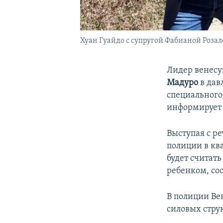
Хуан Гуайдо с супругой Фабианой Розал
Лидер венесу
Мадуро
в дав
специального
информирует 
Выступая с ре
полиции в ква
будет считать
ребенком, соо
В полиции Ве
силовых струк