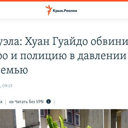
уэла: Хуан Гуайдо обвин
о и полицию в давлении
семью
, 09:13
ся
Читать без VPN