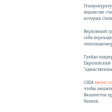
Генпрокурату
ведомстве сч
которых стал
Верховный су
себя переход
оппозиционер
Гуайдо подде
Европейский 
"единственн
США
ввели с
чтобы лишить
Вашингтон пр
банках.