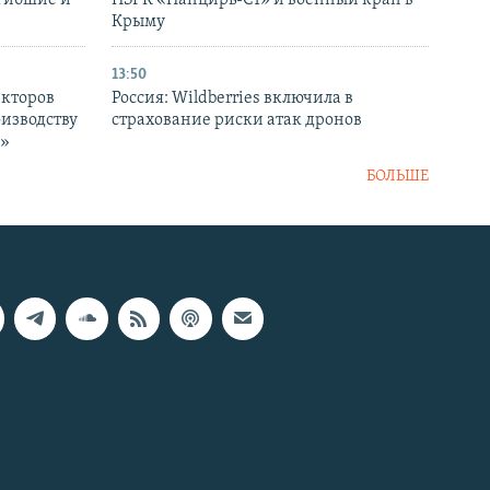
огибшие и
ПЗРК «Панцирь-С1» и военный кран в
Крыму
13:50
екторов
Россия: Wildberries включила в
оизводству
страхование риски атак дронов
р»
БОЛЬШЕ