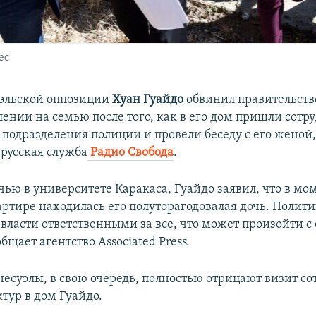
ес
эльской оппозиции
Хуан Гуайдо
обвинил правительст
лении на семью после того, как в его дом пришли сотр
 подразделения полиции и провели беседу с его женой
русская служба
Радио Свобода
.
чью в университете Каракаса, Гуайдо заявил, что в мо
ртире находилась его полуторагодовалая дочь. Полити
 власти ответственными за все, что может произойти с 
бщает агентство Associated Press.
несуэлы, в свою очередь, полностью отрицают визит с
тур в дом Гуайдо.