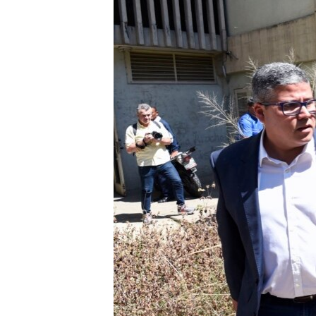
ПОБЕДИТЕЛЕЙ НЕ СУДЯТ?
КРЫМ.НЕПОКОРЕННЫЙ
ELIFBE
УКРАИНСКАЯ ПРОБЛЕМА КРЫМА