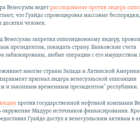
ра Венесуэлы ведет
расследование против лидера опп
итают, что Гуайдо спровоцировал массовые беспорядк
и десятки человек.
д Венесуэлы запретил оппозиционному лидеру, прово
ным президентом, покидать страну. Банковские счета
а заблокированы, любые операции с его имуществом
рживают многие страны Запада и Латинской Америки
парламент признал лидера венесуэльской оппозиции
ым и законным временным президентом" республики.
анкции
против государственной нефтяной компании Ве
 окружение Мадуро источников финансирования. Кром
едоставил Гуайдо доступ к венесуэльским активам в 