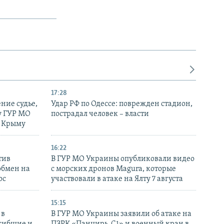
17:28
ние судье,
Удар РФ по Одессе: поврежден стадион,
у ГУР МО
пострадал человек – власти
в Крыму
16:22
тив
В ГУР МО Украины опубликовали видео
обмен на
с морских дронов Magura, которые
ос
участвовали в атаке на Ялту 7 августа
15:15
 в
В ГУР МО Украины заявили об атаке на