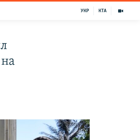
УКР
КТА
ил
 на