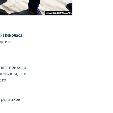
во
Николаса
удники
,
мент прихода
к заявил, что
его
отрудников