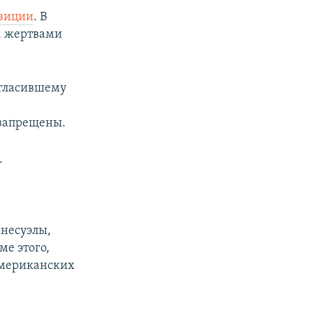
озиции
. В
и, жертвами
згласившему
 запрещены.
.
несуэлы,
е этого,
американских