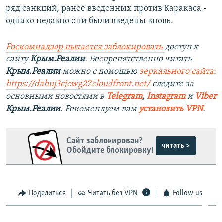
ряд санкций, ранее введенных против Каракаса -
однако недавно они были введены вновь.
Роскомнадзор пытается заблокировать
доступ к
сайту
Крым.Реалии
. Беспрепятственно читать
Крым.Реалии
можно с помощью
зеркального сайта:
https://dahuj3cjowg27.cloudfront.net/
следите за
основными новостями в
Telegram
,
Instagram
и
Viber
Крым.Реалии
. Рекомендуем вам
установить VPN
.
Сайт заблокирован?
читать >
Обойдите блокировку!
Поделиться
Читать без VPN
Follow us