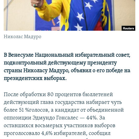
ПРИСОЕДИНЯЙТЕСЬ!
ПОБЕДИТЕЛЕЙ НЕ СУДЯТ?
КРЫМ.НЕПОКОРЕННЫЙ
ELIFBE
Николас Мадуро
УКРАИНСКАЯ ПРОБЛЕМА КРЫМА
Все сайты RFE/RL
В Венесуэле Национальный избирательный совет,
подконтрольный действующему президенту
страны Николасу Мадуро, объявил о его победе на
президентских выборах.
После обработки 80 процентов бюллетеней
действующий глава государства набирает чуть
более 51 %голосов, а кандидат от объединенной
оппозиции Эдмундо Гонсалес — 44%. За
оставшихся восьмерых участников выборов
проголосовало 4,6% избирателей, сообщил