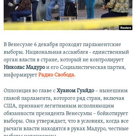
ПРИСОЕДИНЯЙТЕСЬ!
ПОБЕДИТЕЛЕЙ НЕ СУДЯТ?
КРЫМ.НЕПОКОРЕННЫЙ
ELIFBE
УКРАИНСКАЯ ПРОБЛЕМА КРЫМА
В Венесуэле 6 декабря проходят парламентские
Все сайты RFE/RL
выборы. Национальная ассамблея - единственный
орган власти в стране, который не контролирует
Николас Мадуро
и его Социалистическая партия,
информирует
Радио Свобода.
Оппозиция во главе с
Хуаном Гуайдо
– нынешним
главой парламента, которого ряд стран, включая
США, признают легитимным исполняющим
обязанности президента Венесуэлы – бойкотирует
выборы. Она утверждает, что в условиях, когда все
рычаги власти находятся в руках Мадуро, честные