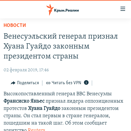
Доступность
ссылки
Вернуться
НОВОСТИ
к
НОВОСТИ
Венесуэльский генерал признал
основному
СПЕЦПРОЕКТЫ
содержанию
Хуана Гуайдо законным
ВОДА
Вернутся
ГРУЗ 200
президентом страны
к
ИСТОРИЯ
КАРТА ВОЕННЫХ ОБЪЕКТОВ КРЫМА
главной
02 февраля 2019, 17:46
ЕЩЕ
11 ЛЕТ ОККУПАЦИИ КРЫМА. 11 ИСТОРИЙ СОПРОТИВЛЕНИЯ
навигации
Вернутся
Поделиться
Читать без VPN
РАДІО СВОБОДА
ИНТЕРАКТИВ
к
Высокопоставленный генерал ВВС Венесуэлы
КАК ОБОЙТИ БЛОКИРОВКУ
ИНФОГРАФИКА
поиску
Франсиско Яньес
признал лидера оппозиционных
ТЕЛЕПРОЕКТ КРЫМ.РЕАЛИИ
протестов
Хуана Гуайдо
законным президентом
Українською
страны. Он стал первым в стране генералом,
СОВЕТЫ ПРАВОЗАЩИТНИКОВ
Qırımtatar
пошедшим на такой шаг. Об этом сообщает
ПРОПАВШИЕ БЕЗ ВЕСТИ
агентство
Reuters.