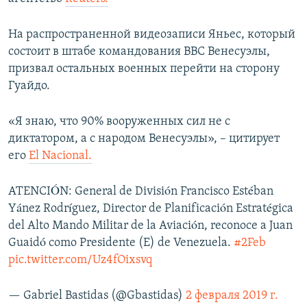
ПРИСОЕДИНЯЙТЕСЬ!
ПОБЕДИТЕЛЕЙ НЕ СУДЯТ?
На распространенной видеозаписи Яньес, который
КРЫМ.НЕПОКОРЕННЫЙ
состоит в штабе командования ВВС Венесуэлы,
ELIFBE
призвал остальных военных перейти на сторону
Гуайдо.
УКРАИНСКАЯ ПРОБЛЕМА КРЫМА
Все сайты RFE/RL
«Я знаю, что 90% вооруженных сил не с
диктатором, а с народом Венесуэлы», – цитирует
его
El Nacional.
ATENCIÓN: General de División Francisco Estéban
Yánez Rodríguez, Director de Planificación Estratégica
del Alto Mando Militar de la Aviación, reconoce a Juan
Guaidó como Presidente (E) de Venezuela.
#2Feb
pic.twitter.com/Uz4fOixsvq
— Gabriel Bastidas (@Gbastidas)
2 февраля 2019 г.