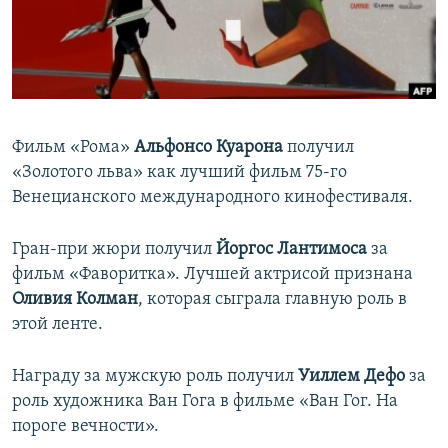
ПРИСОЕДИНЯЙТЕСЬ!
ПОБЕДИТЕЛЕЙ НЕ СУДЯТ?
КРЫМ.НЕПОКОРЕННЫЙ
ELIFBE
УКРАИНСКАЯ ПРОБЛЕМА КРЫМА
Фильм «Рома»
Альфонсо Куарона
получил
Все сайты RFE/RL
«Золотого льва» как лучший фильм 75-го
Венецианского международного кинофестиваля.
Гран-при жюри получил
Йоргос Лантимоса
за
фильм «Фаворитка». Лучшей актрисой признана
Оливия Колман
, которая сыграла главную роль в
этой ленте.
Награду за мужскую роль получил
Уиллем Дефо
за
роль художника Ван Гога в фильме «Ван Гог. На
пороге вечности».