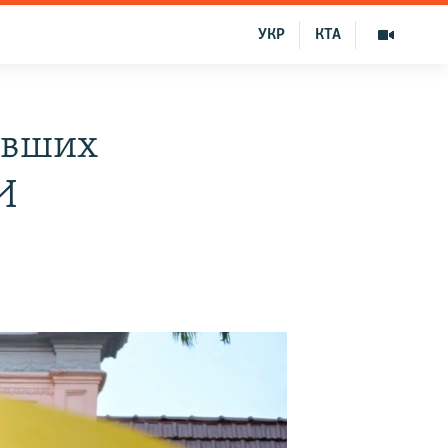
УКР
КТА
авших
И