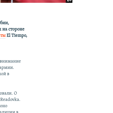
бии,
х на стороне
еты
El Tiempo,
и внимание
 армии.
мой в
овали. О
 Readovka.
 оно
радиции в