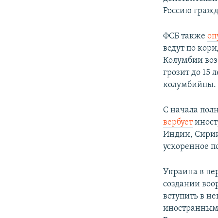
Россию гражд
ФСБ также
оп
ведут по кор
Колумбии воз
грозит до 15 
колумбийцы.
С начала пол
вербует
иност
Индии, Сирии
ускоренное п
Украина в пер
создании воо
вступить в н
иностранным 