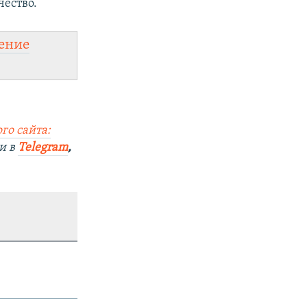
ество.
ение
го сайта:
и в
Telegram
,