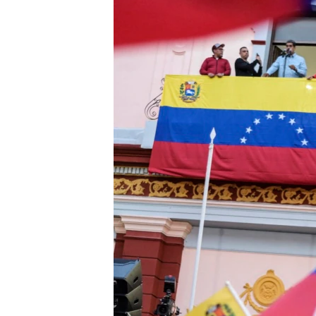
ПОБЕДИТЕЛЕЙ НЕ СУДЯТ?
КРЫМ.НЕПОКОРЕННЫЙ
ELIFBE
УКРАИНСКАЯ ПРОБЛЕМА КРЫМА