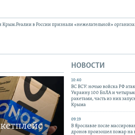
и Крым.Реалии в России признали «нежелательной» организ
НОВОСТИ
10:40
ВС ВСУ: ночью войска РФ ата
Украину 100 БпЛА и четырьм
ракетами, часть из них запус
Крыма
09:19
ркетплейс
В Ярославле после массирова
дронов произошел пожар на