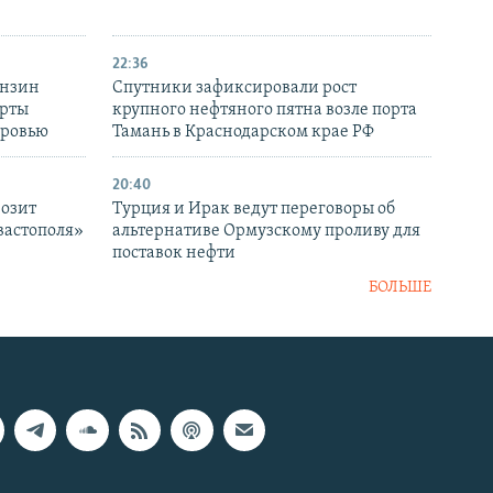
22:36
ензин
Спутники зафиксировали рост
ерты
крупного нефтяного пятна возле порта
оровью
Тамань в Краснодарском крае РФ
20:40
розит
Турция и Ирак ведут переговоры об
вастополя»
альтернативе Ормузскому проливу для
поставок нефти
БОЛЬШЕ