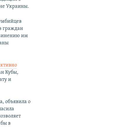
оне Украины.
лумбийцев
в граждан
бвинению им
жаны
активно
н Кубы,
ату и
а, объявила о
ласила
позволяет
бы в