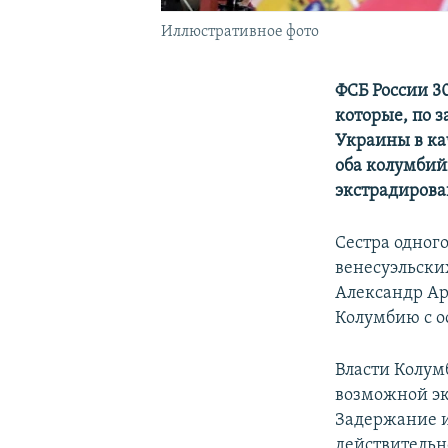
Иллюстративное фото
ФСБ России 3
которые, по 
Украины в ка
оба колумбий
экстрадирова
Сестра одног
венесуэльски
Александр Ар
Колумбию с о
Власти Колум
возможной эк
Задержание и
действительн