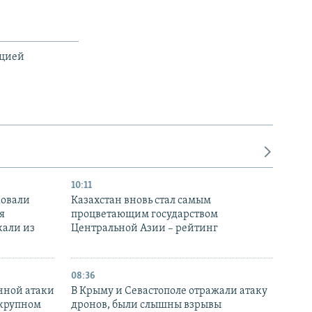
ацией
10:11
ковали
Казахстан вновь стал самым
я
процветающим государством
кали из
Центральной Азии – рейтинг
08:36
нной атаки
В Крыму и Севастополе отражали атаку
 крупном
дронов, были слышны взрывы