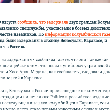
0 августа
сообщила, что задержала
двух граждан Колум
заявлению спецслужбы, участвовали в боевых действия
честве наемников. По
информации колумбийской газ
ца были задержаны в столице Венесуэлы, Каракасе, и
ны в Россию.
о из задержанных сообщила газете, что они привлекл
х полицейских тем, что носили униформу украинской
те и Хосе Арон Медина, как сообщается, следовали до
становкой в Каракасе.
бии, Венесуэлы и России произошедшее не комментир
страдиции пишет также Politico и российское издание
 последующая высылка колумбийцев в Каракасе, если
о имело место, стало первым известным случаем экст