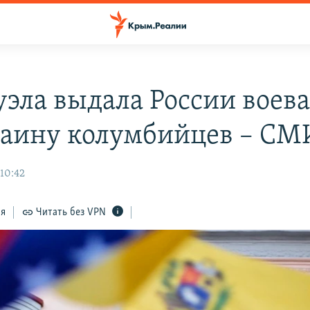
уэла выдала России воев
раину колумбийцев – СМ
 10:42
ся
Читать без VPN