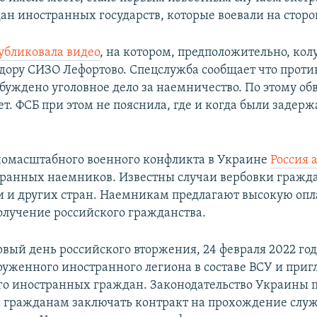
ан иностранных государств, которые воевали на стор
убликовала видео
, на котором, предположительно, ко
идору СИЗО Лефортово. Спецслужба сообщает что проти
буждено уголовное дело за наемничество. По этому о
лет. ФСБ при этом не пояснила, где и когда были задер
номасштабного военного конфликта в Украине
Россия 
ранных наемников. Известны случаи вербовки гражда
 и других стран. Наемникам предлагают высокую опл
олучение российского гражданства.
вый день российского вторжения, 24 февраля 2022 год
руженного иностранного легиона в составе ВСУ и приг
его иностранных граждан. Законодательство Украины 
гражданам заключать контракт на прохождение служ