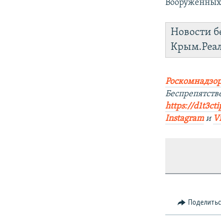
Вооруженных 
Новости б
Крым.Реа
Роскомнадзор
Беспрепятств
https://d1t3ct
Instagram
и
V
Поделить