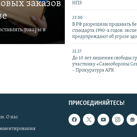
овых заказов
НПЗ
ве
23:00
В РФ разрешили продавать б
ставлять товары в
стандарта 1990-х годов: эксп
предупреждают об угрозе зд
21:27
До 10 лет лишения свободы г
участнику «Самообороны Се
– Прокуратура АРК
ПРИСОЕДИНЯЙТЕСЬ!
и. О нас
омментирования