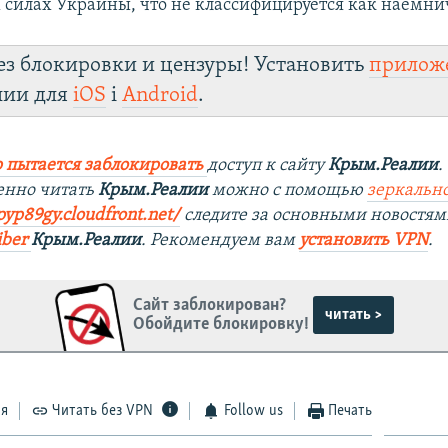
силах Украины, что не классифицируется как наемнич
ез блокировки и цензуры! Установить
прилож
лии для
iOS
і
Android
.
 пытается заблокировать
доступ к сайту
Крым.Реалии
.
енно читать
Крым.Реалии
можно с помощью
зеркально
ipyp89gy.cloudfront.net/
следите за основными новостям
iber
Крым.Реалии
. Рекомендуем вам
установить VPN
.
Сайт заблокирован?
читать >
Обойдите блокировку!
ся
Читать без VPN
Follow us
Печать