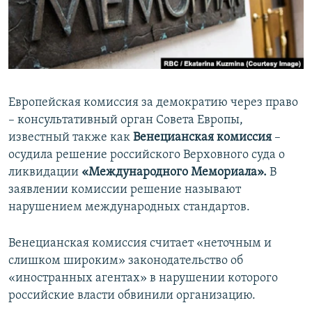
ПРИСОЕДИНЯЙТЕСЬ!
ПОБЕДИТЕЛЕЙ НЕ СУДЯТ?
КРЫМ.НЕПОКОРЕННЫЙ
ELIFBE
УКРАИНСКАЯ ПРОБЛЕМА КРЫМА
Европейская комиссия за демократию через право
Все сайты RFE/RL
– консультативный орган Совета Европы,
известный также как
Венецианская комиссия
–
осудила решение российского Верховного суда о
ликвидации
«Международного Мемориала».
В
заявлении комиссии решение называют
нарушением международных стандартов.
Венецианская комиссия считает «неточным и
слишком широким» законодательство об
«иностранных агентах» в нарушении которого
российские власти обвинили организацию.