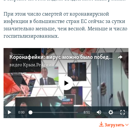
При этом число смертей от коронавирусной
инфекции в большинстве стран ЕС сейчас за сутки
значительно меньше, чем весной. Меньше и число
госпитализированных.
Коронафейки: вирус можно было победить без карантина | StopFake News (видео)
видео
Крым.Реалии
No media source currently available
Auto
0:00
8:51
270p
Загрузить
360p