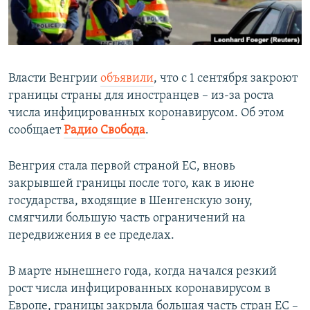
ПРИСОЕДИНЯЙТЕСЬ!
ПОБЕДИТЕЛЕЙ НЕ СУДЯТ?
КРЫМ.НЕПОКОРЕННЫЙ
ELIFBE
Власти Венгрии
объявили
, что с 1 сентября закроют
УКРАИНСКАЯ ПРОБЛЕМА КРЫМА
границы страны для иностранцев – из-за роста
Все сайты RFE/RL
числа инфицированных коронавирусом.​ Об этом
сообщает
Радио Свобода
.
Венгрия стала первой страной ЕС, вновь
закрывшей границы после того, как в июне
государства, входящие в Шенгенскую зону,
смягчили большую часть ограничений на
передвижения в ее пределах.
В марте нынешнего года, когда начался резкий
рост числа инфицированных коронавирусом в
Европе, границы закрыла большая часть стран ЕС –