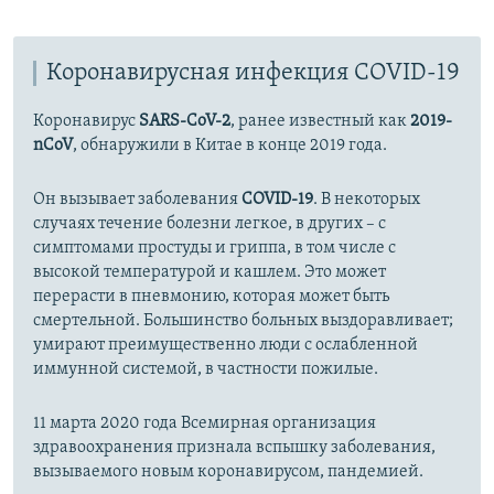
Auto
270p
360p
480p
480p
Коронавирусная инфекция COVID-19
1080p
1080p
Коронавирус
SARS-CoV-2
, ранее известный как
2019-
nCoV
, обнаружили в Китае в конце 2019 года.
Он вызывает заболевания
COVID-19
. В некоторых
случаях течение болезни легкое, в других – с
симптомами простуды и гриппа, в том числе с
высокой температурой и кашлем. Это может
перерасти в пневмонию, которая может быть
смертельной. Большинство больных выздоравливает;
умирают преимущественно люди с ослабленной
иммунной системой, в частности пожилые.
11 марта 2020 года Всемирная организация
здравоохранения признала вспышку заболевания,
вызываемого новым коронавирусом, пандемией.