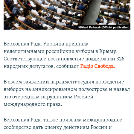
ПРИСОЕДИНЯЙТЕСЬ!
ПОБЕДИТЕЛЕЙ НЕ СУДЯТ?
КРЫМ.НЕПОКОРЕННЫЙ
ELIFBE
УКРАИНСКАЯ ПРОБЛЕМА КРЫМА
Верховная Рада Украина признала
Все сайты RFE/RL
нелегитимными российские выборы в Крыму.
Соответствующее постановление поддержали 325
народных депутатов, сообщает
Радіо Свобода.
В своем заявлении парламент осудил проведение
выборов на аннексированном полуострове и назвал
это очередным нарушением Россией
международного права.
Верховная Рада также призвала международное
сообщество дать оценку действиям России и