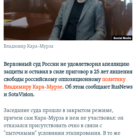
ПРИСОЕДИНЯЙТЕСЬ!
ПОБЕДИТЕЛЕЙ НЕ СУДЯТ?
КРЫМ.НЕПОКОРЕННЫЙ
ELIFBE
УКРАИНСКАЯ ПРОБЛЕМА КРЫМА
Все сайты RFE/RL
Владимир Кара-Мурза
Верховный суд России не удовлетворил апелляцию
защиты и оставил в силе приговор в 25 лет лишения
свободы российскому оппозиционному
политику
Владимиру Кара-Мурзе
. Об этом сообщают RusNews
и SotaVision.
Заседание суда прошло в закрытом режиме,
причем сам Кара-Мурза в нем не участвовал: он
отказался присутствовать очно в связи с
"пыточными" условиями этапирования. В то же