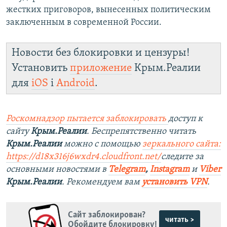
жестких приговоров, вынесенных политическим
заключенным в современной России.
Новости без блокировки и цензуры!
Установить
приложение
Крым.Реалии
для
iOS
і
Android
.
Роскомнадзор пытается заблокировать
доступ к
сайту
Крым.Реалии
. Беспрепятственно читать
Крым.Реалии
можно с помощью
зеркального сайта:
https://d18x316j6wxdr4.cloudfront.net/
следите за
основными новостями в
Telegram
,
Instagram
и
Viber
Крым.Реалии
. Рекомендуем вам
установить
VPN
.
Сайт заблокирован?
читать >
Обойдите блокировку!