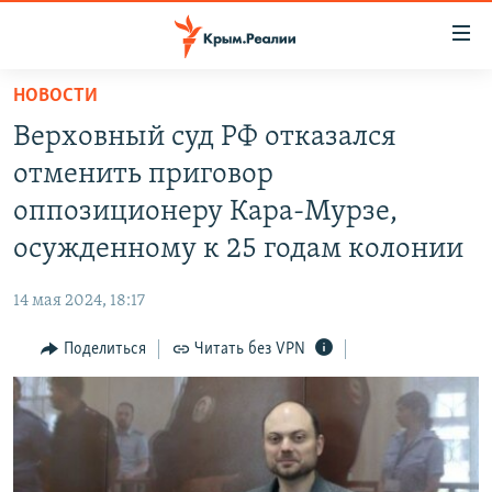
Доступность
ссылки
Вернуться
НОВОСТИ
к
НОВОСТИ
Верховный суд РФ отказался
основному
СПЕЦПРОЕКТЫ
содержанию
отменить приговор
ВОДА
Вернутся
ГРУЗ 200
оппозиционеру Кара-Мурзе,
к
ИСТОРИЯ
КАРТА ВОЕННЫХ ОБЪЕКТОВ КРЫМА
осужденному к 25 годам колонии
главной
ЕЩЕ
11 ЛЕТ ОККУПАЦИИ КРЫМА. 11 ИСТОРИЙ СОПРОТИВЛЕНИЯ
навигации
14 мая 2024, 18:17
Вернутся
РАДІО СВОБОДА
ИНТЕРАКТИВ
к
Поделиться
Читать без VPN
КАК ОБОЙТИ БЛОКИРОВКУ
ИНФОГРАФИКА
поиску
ТЕЛЕПРОЕКТ КРЫМ.РЕАЛИИ
Українською
СОВЕТЫ ПРАВОЗАЩИТНИКОВ
Qırımtatar
ПРОПАВШИЕ БЕЗ ВЕСТИ