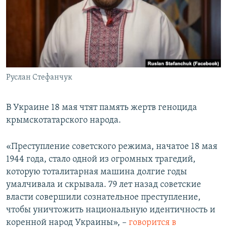
ПРИСОЕДИНЯЙТЕСЬ!
ПОБЕДИТЕЛЕЙ НЕ СУДЯТ?
КРЫМ.НЕПОКОРЕННЫЙ
ELIFBE
УКРАИНСКАЯ ПРОБЛЕМА КРЫМА
Все сайты RFE/RL
Руслан Стефанчук
В Украине 18 мая чтят память жертв геноцида
крымскотатарского народа.
«Преступление советского режима, начатое 18 мая
1944 года, стало одной из огромных трагедий,
которую тоталитарная машина долгие годы
умалчивала и скрывала. 79 лет назад советские
власти совершили сознательное преступление,
чтобы уничтожить национальную идентичность и
коренной народ Украины», –
говорится в