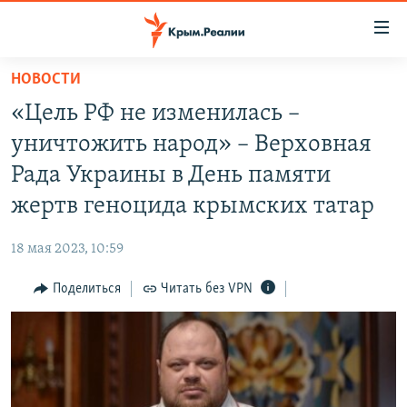
Доступность
ссылки
Вернуться
НОВОСТИ
к
НОВОСТИ
«Цель РФ не изменилась –
основному
СПЕЦПРОЕКТЫ
содержанию
уничтожить народ» – Верховная
ВОДА
Вернутся
ГРУЗ 200
Рада Украины в День памяти
к
ИСТОРИЯ
КАРТА ВОЕННЫХ ОБЪЕКТОВ КРЫМА
жертв геноцида крымских татар
главной
ЕЩЕ
11 ЛЕТ ОККУПАЦИИ КРЫМА. 11 ИСТОРИЙ СОПРОТИВЛЕНИЯ
навигации
18 мая 2023, 10:59
Вернутся
РАДІО СВОБОДА
ИНТЕРАКТИВ
к
Поделиться
Читать без VPN
КАК ОБОЙТИ БЛОКИРОВКУ
ИНФОГРАФИКА
поиску
ТЕЛЕПРОЕКТ КРЫМ.РЕАЛИИ
Українською
СОВЕТЫ ПРАВОЗАЩИТНИКОВ
Qırımtatar
ПРОПАВШИЕ БЕЗ ВЕСТИ