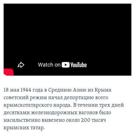
18 мая 1944 года в Среднюю Азию из Крыма
советский режим начал депортацию всего
крымскотатарского народа. В течении трех дней
десятками железнодорожных вагонов было
насильственно вывезено около 200 тысяч
крымских татар.