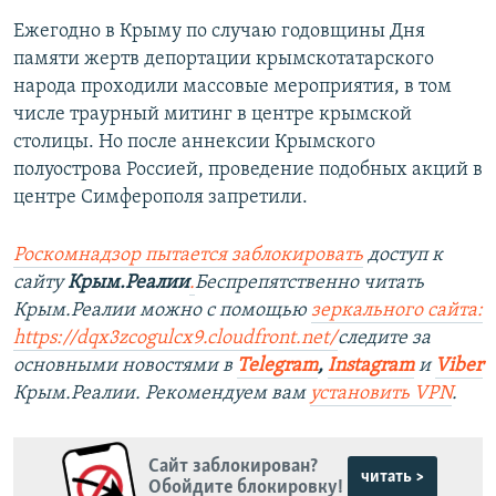
Ежегодно в Крыму по случаю годовщины Дня
памяти жертв депортации крымскотатарского
народа проходили массовые мероприятия, в том
числе траурный митинг в центре крымской
столицы. Но после аннексии Крымского
полуострова Россией, проведение подобных акций в
центре Симферополя запретили.
Роскомнадзор пытается заблокировать
доступ к
сайту
Крым.Реалии
.
Беспрепятственно читать
Крым.Реалии можно с помощью
зеркального сайта:
https://dqx3zcogulcx9.cloudfront.net/
следите за
основными новостями в
Telegram
,
Instagram
и
Viber
Крым.Реалии. Рекомендуем вам
установить VPN
.
Сайт заблокирован?
читать >
Обойдите блокировку!