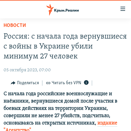
Доступность
ссылки
Вернуться
НОВОСТИ
к
НОВОСТИ
Россия: с начала года вернувшиеся
основному
СПЕЦПРОЕКТЫ
содержанию
с войны в Украине убили
ВОДА
Вернутся
ГРУЗ 200
минимум 27 человек
к
ИСТОРИЯ
КАРТА ВОЕННЫХ ОБЪЕКТОВ КРЫМА
главной
05 октября 2023, 07:00
ЕЩЕ
11 ЛЕТ ОККУПАЦИИ КРЫМА. 11 ИСТОРИЙ СОПРОТИВЛЕНИЯ
навигации
Вернутся
Поделиться
Читать без VPN
РАДІО СВОБОДА
ИНТЕРАКТИВ
к
С начала года российские военнослужащие и
КАК ОБОЙТИ БЛОКИРОВКУ
ИНФОГРАФИКА
поиску
наёмники, вернувшиеся домой после участия в
ТЕЛЕПРОЕКТ КРЫМ.РЕАЛИИ
боевых действиях на территории Украины,
Українською
совершили не менее 27 убийств, подсчитало,
СОВЕТЫ ПРАВОЗАЩИТНИКОВ
Qırımtatar
основываясь на открытых источниках,
издание
ПРОПАВШИЕ БЕЗ ВЕСТИ
"Агентство"
.