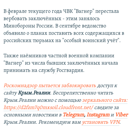
В феврале текущего года ЧВК "Вагнер" перестала
вербовать заключённых - этим занялось
Минобороны России. В сентябре ведомство
объявило о планах поставить всех содержащихся в
российских тюрьмах на "особый воинский учёт".
Также наёмников частной военной компании
"Вагнер" из числа бывших заключённых начала
принимать на службу
Росгвардия.
Роскомнадзор пытается заблокировать
доступ к
сайту
Крым.Реалии
. Беспрепятственно читать
Крым.Реалии можно с помощью
зеркального сайта:
https://d2fzm7q0mxsoil.cloudfront.net/
следите за
основными новостями в
Telegram
,
Instagram
и
Viber
Крым.Реалии. Рекомендуем вам
установить VPN
.