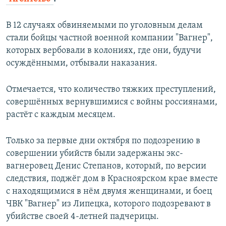
ПРИСОЕДИНЯЙТЕСЬ!
ПОБЕДИТЕЛЕЙ НЕ СУДЯТ?
В 12 случаях обвиняемыми по уголовным делам
КРЫМ.НЕПОКОРЕННЫЙ
стали бойцы частной военной компании "Вагнер",
ELIFBE
которых вербовали в колониях, где они, будучи
осуждёнными, отбывали наказания.
УКРАИНСКАЯ ПРОБЛЕМА КРЫМА
Все сайты RFE/RL
Отмечается, что количество тяжких преступлений,
совершённых вернувшимися с войны россиянами,
растёт с каждым месяцем.
Только за первые дни октября по подозрению в
совершении убийств были задержаны экс-
вагнеровец Денис Степанов, который, по версии
следствия, поджёг дом в Красноярском крае вместе
с находящимися в нём двумя женщинами, и боец
ЧВК "Вагнер" из Липецка, которого подозревают в
убийстве своей 4-летней падчерицы.