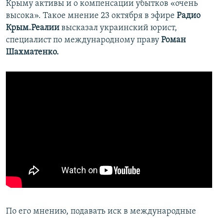
Крыму активы и о компенсации убытков «очень
ПРИСОЕДИНЯЙТЕСЬ!
ПОБЕДИТЕЛЕЙ НЕ СУДЯТ?
высока». Такое мнение 23 октября в эфире
Радио
КРЫМ.НЕПОКОРЕННЫЙ
Крым.Реалии
высказал украинский юрист,
специалист по международному праву
Роман
ELIFBE
Шахматенко.
УКРАИНСКАЯ ПРОБЛЕМА КРЫМА
Все сайты RFE/RL
По его мнению, подавать иск в международные