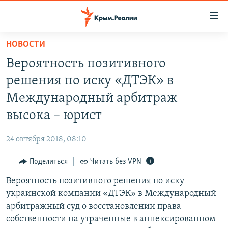
Доступность
ссылки
Вернуться
НОВОСТИ
к
НОВОСТИ
Вероятность позитивного
основному
СПЕЦПРОЕКТЫ
содержанию
решения по иску «ДТЭК» в
ВОДА
Вернутся
ГРУЗ 200
Международный арбитраж
к
ИСТОРИЯ
КАРТА ВОЕННЫХ ОБЪЕКТОВ КРЫМА
высока – юрист
главной
ЕЩЕ
11 ЛЕТ ОККУПАЦИИ КРЫМА. 11 ИСТОРИЙ СОПРОТИВЛЕНИЯ
навигации
24 октября 2018, 08:10
Вернутся
РАДІО СВОБОДА
ИНТЕРАКТИВ
к
Поделиться
Читать без VPN
КАК ОБОЙТИ БЛОКИРОВКУ
ИНФОГРАФИКА
поиску
Вероятность позитивного решения по иску
ТЕЛЕПРОЕКТ КРЫМ.РЕАЛИИ
Українською
украинской компании «ДТЭК» в Международный
СОВЕТЫ ПРАВОЗАЩИТНИКОВ
арбитражный суд о восстановлении права
Qırımtatar
собственности на утраченные в аннексированном
ПРОПАВШИЕ БЕЗ ВЕСТИ