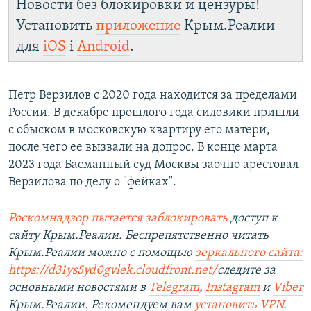
Новости без блокировки и цензуры!
Установить
приложение
Крым.Реалии
для
iOS
і
Android
.
Петр Верзилов с 2020 года находится за пределами
России. В декабре прошлого года силовики пришли
с обыском в московскую квартиру его матери,
после чего ее вызвали на допрос. В конце марта
2023 года Басманный суд Москвы заочно арестовал
Верзилова по делу о "фейках".
Роскомнадзор пытается заблокировать
доступ к
сайту Крым.Реалии. Беспрепятственно читать
Крым.Реалии можно с помощью
зеркального сайта:
https://d31ys5yd0gvlek.cloudfront.net/
следите за
основными новостями в
Telegram
,
Instagram
и
Viber
Крым.Реалии. Рекомендуем вам
установить VPN
.