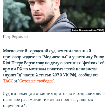
ПРИСОЕДИНЯЙТЕСЬ!
ПОБЕДИТЕЛЕЙ НЕ СУДЯТ?
КРЫМ.НЕПОКОРЕННЫЙ
ELIFBE
УКРАИНСКАЯ ПРОБЛЕМА КРЫМА
Все сайты RFE/RL
Петр Верзилов
Московский городской суд отменил заочный
приговор издателю "Медиазоны" и участнику Pussy
Riot Петру Верзилову по делу о военных "фейках" об
армии РФ по мотивам политической ненависти
(пункт "д" части 2 статьи 207.3 УК РФ), сообщают
ТАСС
и "
Сетевые свободы
".
Суд в апелляции отменил приговор и отправил дело
на новое рассмотрение из-за процессуальных
нарушений.