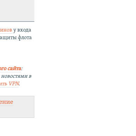
финов
у входа
защиты флота
го сайта
:
 новостями в
ить
VPN
.
ение