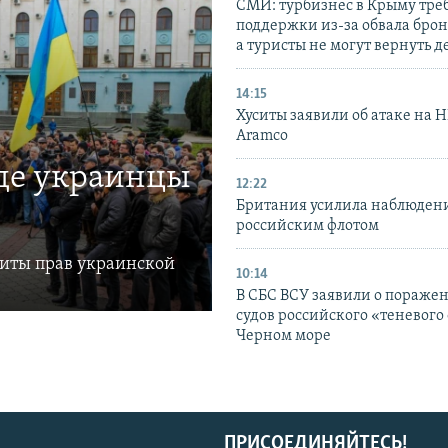
СМИ: турбизнес в Крыму тре
поддержки из-за обвала бро
а туристы не могут вернуть д
14:15
Хуситы заявили об атаке на 
Aramco
где украинцы
12:22
Британия усилила наблюдени
российским флотом
щиты прав украинской
10:14
В СБС ВСУ заявили о пораже
судов российского «теневого 
Черном море
ПРИСОЕДИНЯЙТЕСЬ!