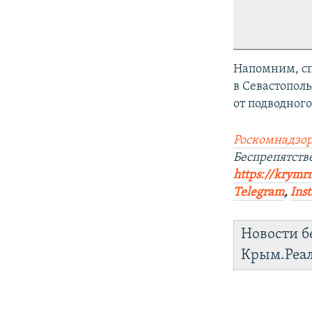
Напомним, с
в Севастопол
от подводног
Роскомнадзор
Беспрепятст
https://krymr
Telegram
,
Ins
Новости б
Крым.Реа