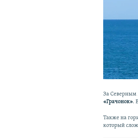
За Северным 
«Грачонок»
. 
Также на гор
который слож