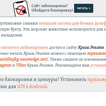
Сайт заблокирован?
читать >
Обойдите блокировку!
путниковые снимки
показали загоны для боевых дель
ьскую бухту. Эти морские животные используются для 
о нападения.
 пытается заблокировать
доступ к сайту
Крым.Реалии
.
венно читать Крым.Реалии можно с помощью
зеркально
nzoldlmjkg.azureedge.net/
.
Также следите за основными
tagram
и
Viber
Крым.Реалии. Рекомендуем вам
установ
ез блокировки и цензуры! Установить
прилож
лии для
iOS
і
Android
.