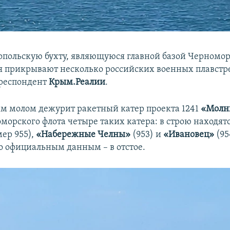
топольскую бухту, являющуюся главной базой Черномор
ря прикрывают несколько российских военных плавстре
рреспондент
Крым.Реалии
.
м молом дежурит ракетный катер проекта 1241
«Молн
оморского флота четыре таких катера: в строю находят
мер 955),
«Набережные Челны»
(953) и
«Ивановец»
(95
но официальным данным – в отстое.