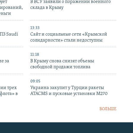
бует
В ВСУ заявили о поражении военного
нирований,
склада в Крыму
еньги
13:33
НПЗ Saudi
Сайт и социальные сети «Крымской
солидарности» стали недоступны
11:18
е за
В Крыму снова снизят объемы
свободной продажи топлива
09:05
нии трех
Украина закупит у Турции ракеты
флота» в
ATACMS и пусковые установки M270
БОЛЬШЕ