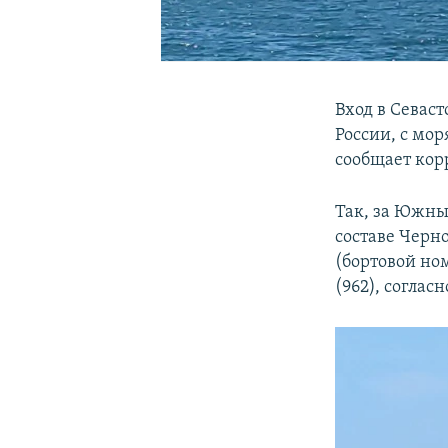
Вход в Севас
России, с мо
сообщает ко
Так, за Южны
составе Черн
(бортовой но
(962), соглас