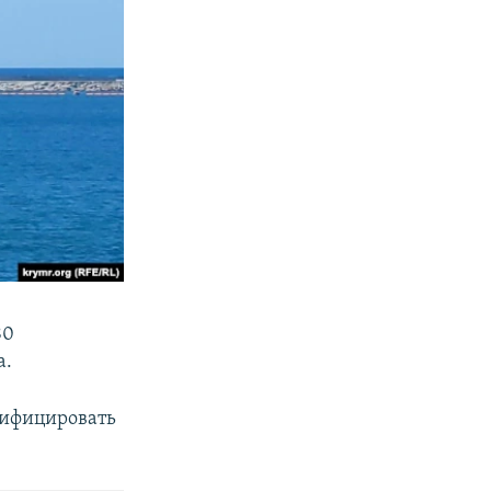
80
а.
тифицировать