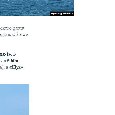
ского флота
дств. Об этом
ия-1»
. В
ся
«Р-60»
4), а
«Шуя»