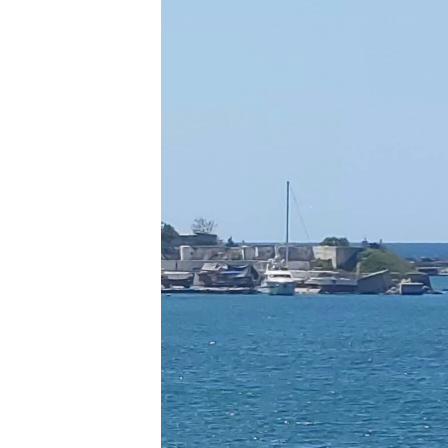
ПОБЕДИТЕЛЕЙ НЕ СУДЯТ?
КРЫМ.НЕПОКОРЕННЫЙ
ELIFBE
УКРАИНСКАЯ ПРОБЛЕМА КРЫМА