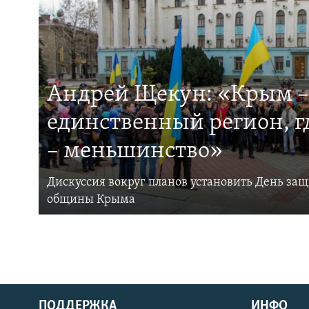
Андрей Щекун: «Крым –
единственный регион, 
– меньшинство»
Дискуссия вокруг планов установить День за
общины Крыма
ПОДДЕРЖКА
ИНФО