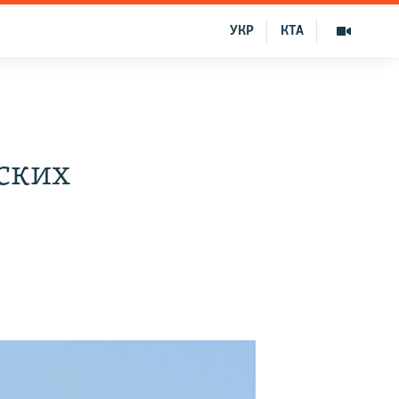
УКР
КТА
ских