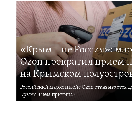
«Крым – не Россия»: ма
Ozon прекратил прием н
на Крымском полуостро
Российский маркетплейс Ozon отказывается до
Крым? В чем причина?