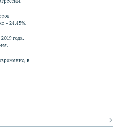
агрессии.
оров
о – 24,45%.
2019 года.
юня.
евременно, в