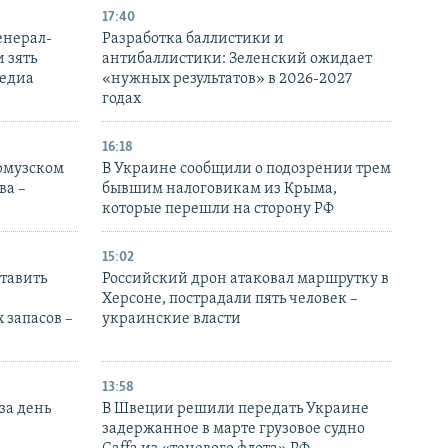
17:40
енерал-
Разработка баллистики и
 зять
антибаллистики: Зеленский ожидает
медиа
«нужных результатов» в 2026-2027
годах
16:18
Ормузском
В Украине сообщили о подозрении трем
ва –
бывшим налоговикам из Крыма,
которые перешли на сторону РФ
15:02
тавить
Российский дрон атаковал маршрутку в
Херсоне, пострадали пять человек –
 запасов –
украинские власти
13:58
за день
В Швеции решили передать Украине
задержанное в марте грузовое судно