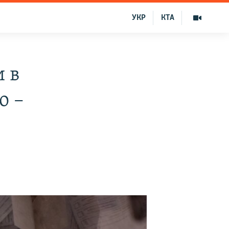
УКР
КТА
 в
о –