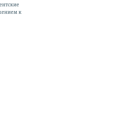
ентские
жением к