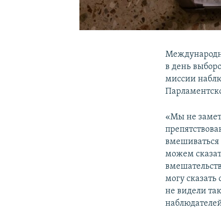
Международны
в день выборо
миссии набл
Парламентско
«Мы не замет
препятствова
вмешиваться 
можем сказат
вмешательства
могу сказать
не видели та
наблюдателей