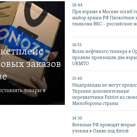
18:44
При взрыве в Москве погиб г
майор армии РФ Плохотнюк и
главкома ВКС – российские 
16:55
ркетплейс
Возле нефтяного танкера в 
проливе произошли два взры
овых заказов
UKMTO
ве
15:40
Нидерланды не могут предос
ставлять товары в
Украине дополнительные
перехватчики Patriot из своих
Минобороны страны
14:30
Военные РФ проводят вторые 
учения в Оливе под Ялтой