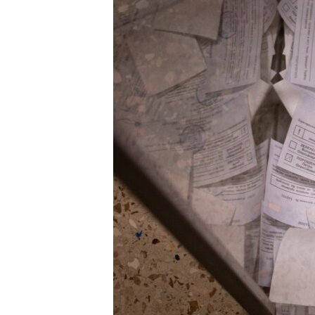
ПОБЕДИТЕЛЕЙ НЕ СУДЯТ?
КРЫМ.НЕПОКОРЕННЫЙ
ELIFBE
УКРАИНСКАЯ ПРОБЛЕМА КРЫМА