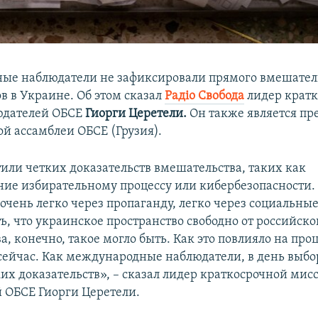
е наблюдатели не зафиксировали прямого вмешатель
в в Украине. Об этом сказал
Радіо Свобода
лидер крат
юдателей ОБСЕ
Гиорги Церетели.
Он также является пр
й ассамблеи ОБСЕ (Грузия).
или четких доказательств вмешательства, таких как
ние избирательному процессу или кибербезопасности.
очень легко через пропаганду, легко через социальные
ь, что украинское пространство свободно от российско
, конечно, такое могло быть. Как это повлияло на проц
 сейчас. Как международные наблюдатели, в день выб
ких доказательств», – сказал лидер краткосрочной мис
 ОБСЕ Гиорги Церетели.