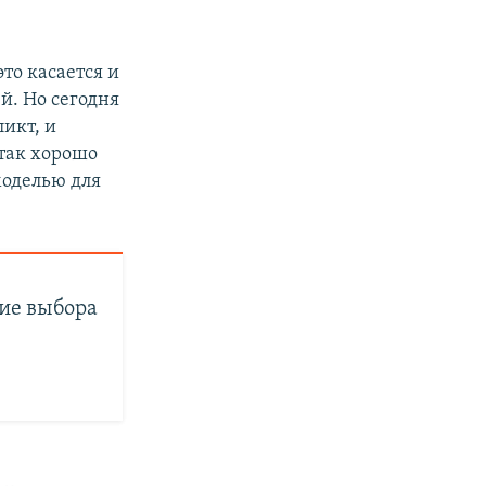
то касается и
й. Но сегодня
икт, и
 так хорошо
моделью для
ние выбора
и