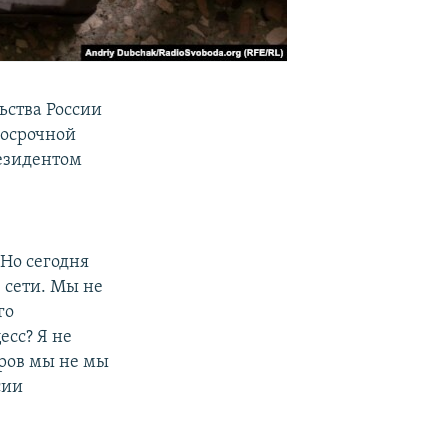
ства России
косрочной
езидентом
 Но сегодня
 сети. Мы не
го
есс? Я не
оров мы не мы
сии