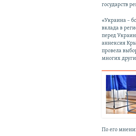
государств ре
«Украина – бо
вклада в рег
перед Украин
аннексия Кры
провела выбо
многих других
По его мнени