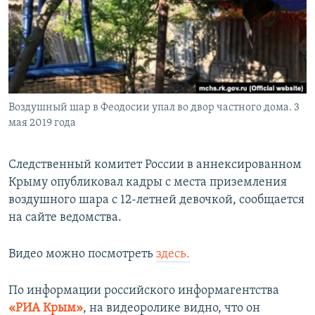
ПРИСОЕДИНЯЙТЕСЬ!
ПОБЕДИТЕЛЕЙ НЕ СУДЯТ?
КРЫМ.НЕПОКОРЕННЫЙ
ELIFBE
УКРАИНСКАЯ ПРОБЛЕМА КРЫМА
Все сайты RFE/RL
Воздушный шар в Феодосии упал во двор частного дома. 3
мая 2019 года
Следственный комитет России в аннексированном
Крыму опубликовал кадры с места приземления
воздушного шара с 12-летней девочкой, сообщается
на сайте ведомства.
Видео можно посмотреть
здесь.
По информации российского информагентства
«РИА Крым»
, на видеоролике видно, что он