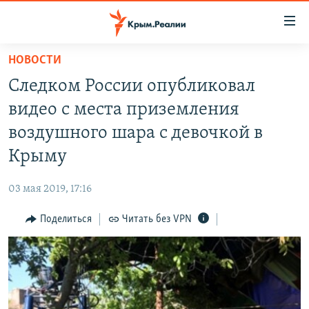
Доступность
ссылки
Вернуться
НОВОСТИ
к
НОВОСТИ
Следком России опубликовал
основному
СПЕЦПРОЕКТЫ
содержанию
видео с места приземления
ВОДА
Вернутся
ГРУЗ 200
воздушного шара с девочкой в
к
ИСТОРИЯ
КАРТА ВОЕННЫХ ОБЪЕКТОВ КРЫМА
Крыму
главной
ЕЩЕ
11 ЛЕТ ОККУПАЦИИ КРЫМА. 11 ИСТОРИЙ СОПРОТИВЛЕНИЯ
навигации
03 мая 2019, 17:16
Вернутся
РАДІО СВОБОДА
ИНТЕРАКТИВ
к
Поделиться
Читать без VPN
КАК ОБОЙТИ БЛОКИРОВКУ
ИНФОГРАФИКА
поиску
ТЕЛЕПРОЕКТ КРЫМ.РЕАЛИИ
Українською
СОВЕТЫ ПРАВОЗАЩИТНИКОВ
Qırımtatar
ПРОПАВШИЕ БЕЗ ВЕСТИ