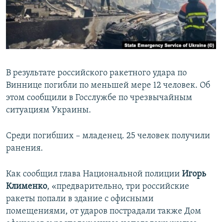
ПРИСОЕДИНЯЙТЕСЬ!
ПОБЕДИТЕЛЕЙ НЕ СУДЯТ?
КРЫМ.НЕПОКОРЕННЫЙ
ELIFBE
УКРАИНСКАЯ ПРОБЛЕМА КРЫМА
В результате российского ракетного удара по
Все сайты RFE/RL
Виннице погибли по меньшей мере 12 человек. Об
этом сообщили в Госслужбе по чрезвычайным
ситуациям Украины.
Среди погибших – младенец. 25 человек получили
ранения.
Как сообщил глава Национальной полиции
Игорь
Клименко
, «предварительно, три российские
ракеты попали в здание с офисными
помещениями, от ударов пострадали также Дом