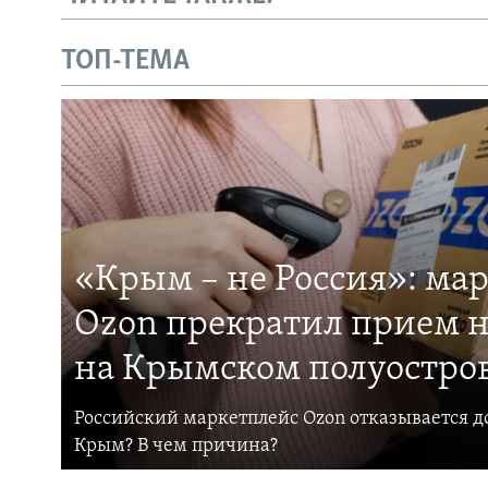
ТОП-ТЕМА
«Крым – не Россия»: ма
Ozon прекратил прием н
на Крымском полуостро
Российский маркетплейс Ozon отказывается до
Крым? В чем причина?