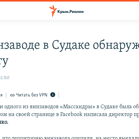
нзаводе в Судаке обнару
ту
11:50
ся
Читать без VPN
и одного из винзаводов «Массандры» в Судаке была о
том на своей странице в Facebook написала директор 
ко.
, что территорию винзавода оцепили, на место выехал