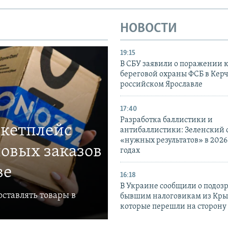
НОВОСТИ
19:15
В СБУ заявили о поражении 
береговой охраны ФСБ в Керч
российском Ярославле
17:40
Разработка баллистики и
ркетплейс
антибаллистики: Зеленский
«нужных результатов» в 2026
овых заказов
годах
ве
16:18
В Украине сообщили о подоз
ставлять товары в
бывшим налоговикам из Кры
которые перешли на сторону