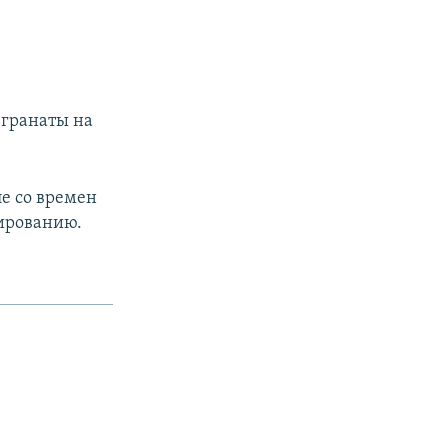
 гранаты на
ле со времен
нированию.