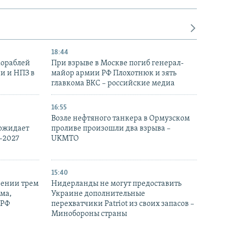
18:44
кораблей
При взрыве в Москве погиб генерал-
и и НПЗ в
майор армии РФ Плохотнюк и зять
главкома ВКС – российские медиа
16:55
Возле нефтяного танкера в Ормузском
 ожидает
проливе произошли два взрыва –
-2027
UKMTO
15:40
рении трем
Нидерланды не могут предоставить
ма,
Украине дополнительные
 РФ
перехватчики Patriot из своих запасов –
Минобороны страны