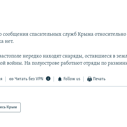
 сообщения спасательных служб Крыма относительно
а нет.
вастополе нередко находят снаряды, оставшиеся в зем
ой войны. На полуострове работают отряды по разми
ся
Читать без VPN
Follow us
Печать
есь Крым