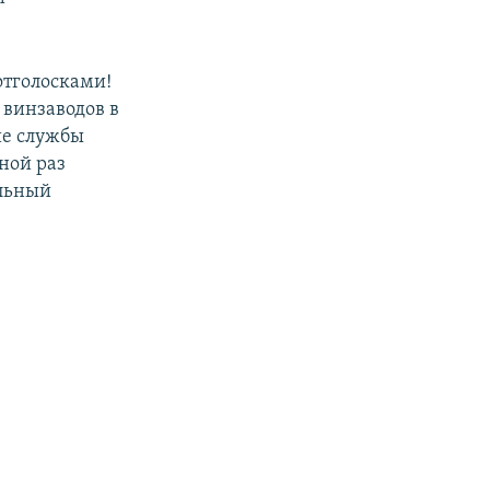
отголосками!
 винзаводов в
ие службы
ной раз
ельный