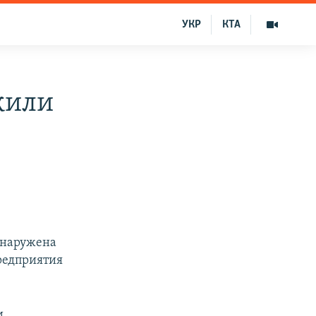
УКР
КТА
жили
бнаружена
предприятия
и