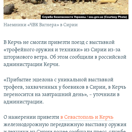
ПРИСОЕДИНЯЙТЕСЬ!
ПОБЕДИТЕЛЕЙ НЕ СУДЯТ?
КРЫМ.НЕПОКОРЕННЫЙ
Наемники «ЧВК Вагнера» в Сирии
ELIFBE
УКРАИНСКАЯ ПРОБЛЕМА КРЫМА
В Керчь не смогли привезти поезд с выставкой
Все сайты RFE/RL
«трофейного оружия и техники» из Сирии из-за
штормового ветра. Об этом сообщили в российской
администрации Керчи.
«Прибытие эшелона с уникальной выставкой
трофеев, захваченных у боевиков в Сирии, в Керчь
переносится на завтрашний день», – уточнили в
администрации.
О намерении привезти
в Севастополь и Керчь
железнодорожную передвижную выставку оружия