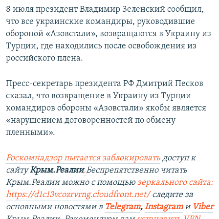
8 июля президент Владимир Зеленский сообщил,
что все украинские командиры, руководившие
обороной «Азовстали», возвращаются в Украину из
Турции, где находились после освобождения из
российского плена.
Пресс-секретарь президента РФ Дмитрий Песков
сказал, что возвращение в Украину из Турции
командиров обороны «Азовстали» якобы является
«нарушением договоренностей по обмену
пленными».
Роскомнадзор пытается заблокировать
доступ к
сайту
Крым.Реалии
.
Беспрепятственно читать
Крым.Реалии можно с помощью
зеркального сайта:
https://d1c13vcozrvrng.cloudfront.net/
следите за
основными новостями в
Telegram
,
Instagram
и
Viber