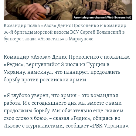
ПРИСОЕДИНЯЙТЕСЬ!
ПОБЕДИТЕЛЕЙ НЕ СУДЯТ?
КРЫМ.НЕПОКОРЕННЫЙ
Командир полка «Азов» Денис Прокопенко и командир
ELIFBE
36-й бригады морской пехоты ВСУ Сергей Волынский в
УКРАИНСКАЯ ПРОБЛЕМА КРЫМА
бункере завода «Азовсталь» в Мариуполе
Все сайты RFE/RL
Командир «Азова» Денис Прокопенко с позывным
«Редис», вернувшийся 8 июля из Турции в
Украину, намекнул, что планирует продолжить
борьбу против российской армии.
«Я глубоко уверен, что армия – это командная
работа. И с сегодняшнего дня мы вместе с вами
продолжим борьбу. Мы обязательно еще скажем
свое слово в бою», – сказал «Редис», общаясь во
Львове с журналистами, сообщает «РБК-Украина».