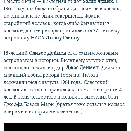
Вместе с ним — 82-летняя пилот
Уолли Франк.
В
1961 году она была отобрана для полетов в космос,
но они так и не были совершены. Франк —
старейший человек, когда-либо бывавший в
космосе, до нее рекорд принадлежал 77-летнему
астронавту НАСА
Джону Гленну
.
18-летний
Оливер Деймен
стал самым молодым
астронавтом в истории. Билет ему уступил отец,
голландский миллиардер
Джос Деймен
. Деймен-
младший побил рекорд Германа Титова,
державшийся с августа 1961 года. Советский
космонавт тогда отправился в космос в возрасте 25
лет. В роли четвертого пассажира выступил брат
Джеффа Безоса Марк (братья тоже летали в космос
впервые в истории человечества).