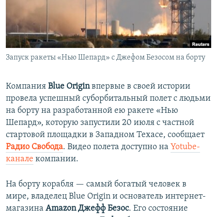
ПРИСОЕДИНЯЙТЕСЬ!
ПОБЕДИТЕЛЕЙ НЕ СУДЯТ?
КРЫМ.НЕПОКОРЕННЫЙ
ELIFBE
Запуск ракеты «Нью Шепард» с Джефом Безосом на борту
УКРАИНСКАЯ ПРОБЛЕМА КРЫМА
Все сайты RFE/RL
Компания
Blue Origin
впервые в своей истории
провела успешный суборбитальный полет с людьми
на борту на разработанной ею ракете «Нью
Шепард», которую запустили 20 июля с частной
стартовой площадки в Западном Техасе, сообщает
Радио Свобода
. Видео полета доступно на
Yotube-
канале
компании.
На борту корабля — самый богатый человек в
мире, владелец Blue Origin и основатель интернет-
магазина
Amazon
Джефф Безос
. Его состояние