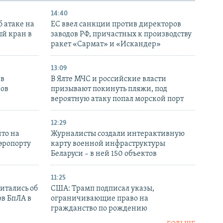
14:40
 атаке на
ЕС ввел санкции против директоров
й кран в
заводов РФ, причастных к производству
ракет «Сармат» и «Искандер»
13:09
 в
В Ялте МЧС и российские власти
нов
призывают покинуть пляжи, под
вероятную атаку попал морской порт
12:29
то на
Журналисты создали интерактивную
аэропорту
карту военной инфраструктуры
Беларуси – в ней 150 объектов
11:25
итались об
США: Трамп подписал указы,
ов БпЛА в
ограничивающие право на
гражданство по рождению