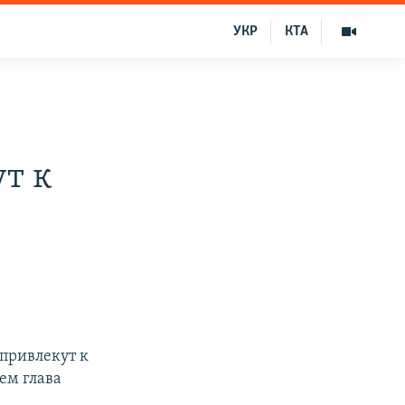
УКР
КТА
т к
 привлекут к
ем глава