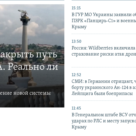
15:15
В ГУР МО Украины заявили об
ПЗРК «Панцирь-С1» и военны
Крыму
13:50
Россия: Wildberries включила
закрыть путь
страхование риски атак дро
. Реально ли
12:52
СМИ: в Германии отрицают, ч
борту украинского Ан-124 в 
ление новой системы
Лейпцига были боеприпасы
11:45
В Генеральном штабе ВСУ отч
ударах по РЛС и месту запуск
Крыму