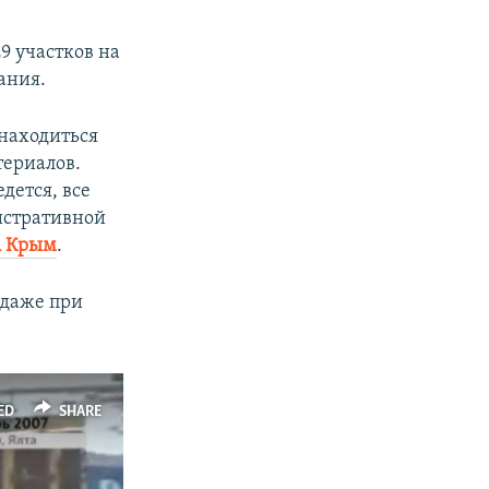
9 участков на
ания.
 находиться
териалов.
дется, все
истративной
 Крым
.
 даже при
ED
SHARE