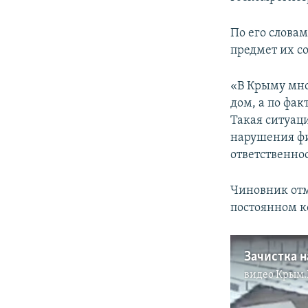
ПОБЕДИТЕЛЕЙ НЕ СУДЯТ?
КРЫМ.НЕПОКОРЕННЫЙ
По его слова
предмет их с
ELIFBE
УКРАИНСКАЯ ПРОБЛЕМА КРЫМА
«В Крыму мно
дом, а по фа
Такая ситуаци
нарушения фи
ответственно
Чиновник отм
постоянном к
видео
Крым.