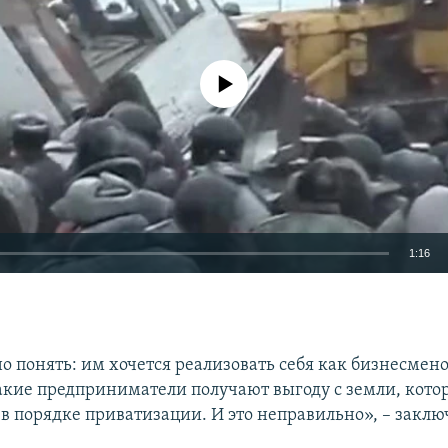
No media source currently available
1:16
EMBED
 понять: им хочется реализовать себя как бизнесмено
такие предприниматели получают выгоду с земли, котор
 в порядке приватизации. И это неправильно», – заклю
.