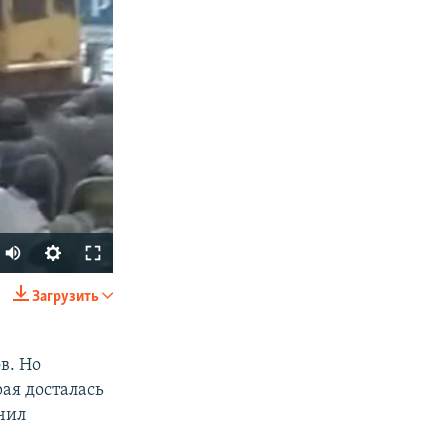
Загрузить
SHARE
в. Но
ая досталась
чил