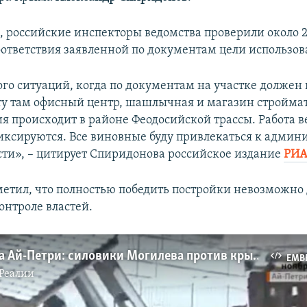
м, российские инспекторы ведомства проверили около 2
оответствия заявленной по документам цели использов
го ситуаций, когда по документам на участке должен
кту там офисный центр, шашлычная и магазин стройма
я происходит в районе Феодосийской трассы. Работа ве
ксируются. Все виновные буду привлекаться к админ
сти», – цитирует Спиридонова российское издание
РИА
етил, что полностью победить постройки невозможно
онтроле властей.
Зачистка на Ай-Петри: силовики Могилева против крымскотатарских предпринимателей (видео)
EMB
Реалии