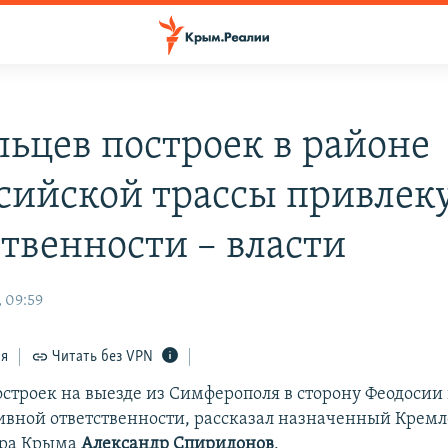
льцев построек в районе
сийской трассы привлеку
ственности – власти
, 09:59
ся
Читать без VPN
остроек на выезде из Симферополя в сторону Феодосии
вной ответственности, рассказал назначенный Кремл
тра Крыма
Александр Спиридонов
.