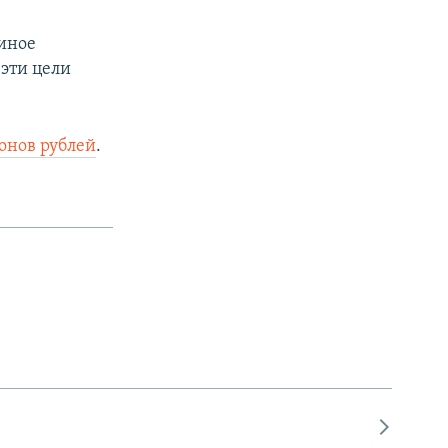
диное
px
width
 эти цели
онов рублей
.