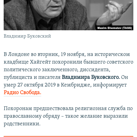
ПРИСОЕДИНЯЙТЕСЬ!
ПОБЕДИТЕЛЕЙ НЕ СУДЯТ?
КРЫМ.НЕПОКОРЕННЫЙ
ELIFBE
Владимир Буковский
УКРАИНСКАЯ ПРОБЛЕМА КРЫМА
Все сайты RFE/RL
В Лондоне во вторник, 19 ноября, на историческом
кладбище Хайгейт похоронили бывшего советского
политического заключенного, диссидента,
публициста и писателя
Владимира Буковского.
Он
умер 27 октября 2019 в Кембридже, информирует
Радио Свобода.
Похоронам предшествовала религиозная служба по
православному обряду – такое желание выразили
родственники.