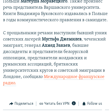
Польши
Матеуша Моравецкого
. Также произнес
речь представитель Варшавского университета.
Книги Владимира Буковского издавались в Польше
в годы коммунистического правления в самиздате.
С прощальными речами выступили бывший узник
советских лагерей
Мустафа Джемилев
, чеченский
эмигрант, генерал
Ахмед Закаев
, бывшие
диссиденты и представители белорусской
оппозиции, представители молдавских и
румынских ассоциаций, британских
университетских кругов и советской эмиграции в
Лондоне, сообщило
Международное французское
радио.
Поделиться
Читать без VPN
Follow us