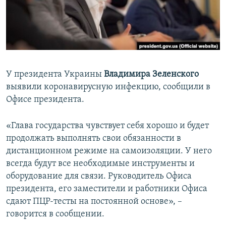
ПРИСОЕДИНЯЙТЕСЬ!
ПОБЕДИТЕЛЕЙ НЕ СУДЯТ?
КРЫМ.НЕПОКОРЕННЫЙ
ELIFBE
УКРАИНСКАЯ ПРОБЛЕМА КРЫМА
У президента Украины
Владимира Зеленского
Все сайты RFE/RL
выявили коронавирусную инфекцию, сообщили в
Офисе президента.
«Глава государства чувствует себя хорошо и будет
продолжать выполнять свои обязанности в
дистанционном режиме на самоизоляции. У него
всегда будут все необходимые инструменты и
оборудование для связи. Руководитель Офиса
президента, его заместители и работники Офиса
сдают ПЦР-тесты на постоянной основе», –
говорится в сообщении.