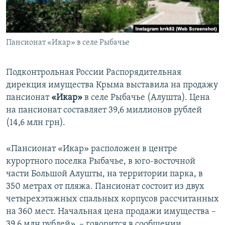
ПРИСОЕДИНЯЙТЕСЬ!
ПОБЕДИТЕЛЕЙ НЕ СУДЯТ?
КРЫМ.НЕПОКОРЕННЫЙ
Пансионат «Икар» в селе Рыбачье
ELIFBE
УКРАИНСКАЯ ПРОБЛЕМА КРЫМА
Подконтрольная России Распорядительная
Все сайты RFE/RL
дирекция имущества Крыма выставила на продажу
пансионат
«Икар»
в селе Рыбачье (Алушта). Цена
на пансионат составляет 39,6 миллионов рублей
(14,6 млн грн).
«Пансионат «Икар» расположен в центре
курортного поселка Рыбачье, в юго-восточной
части Большой Алушты, на территории парка, в
350 метрах от пляжа. Пансионат состоит из двух
четырехэтажных спальных корпусов рассчитанных
на 360 мест. Начальная цена продажи имущества –
39,6 млн рублей», – говорится в сообщении.