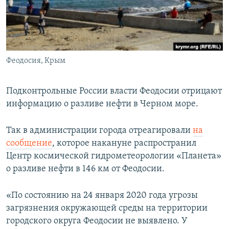
ПРИСОЕДИНЯЙТЕСЬ!
ПОБЕДИТЕЛЕЙ НЕ СУДЯТ?
КРЫМ.НЕПОКОРЕННЫЙ
ELIFBE
Феодосия, Крым
УКРАИНСКАЯ ПРОБЛЕМА КРЫМА
Все сайты RFE/RL
Подконтрольные России власти Феодосии отрицают
информацию о разливе нефти в Черном море.
Так в администрации города отреагировали
на
сообщение
, которое накануне распространил
Центр космической гидрометеорологии «Планета»
о разливе нефти в 146 км от Феодосии.
«По состоянию на 24 января 2020 года угрозы
загрязнения окружающей среды на территории
городского округа Феодосии не выявлено. У