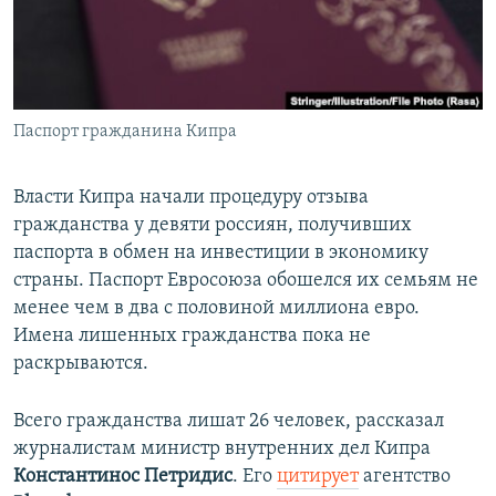
ПРИСОЕДИНЯЙТЕСЬ!
ПОБЕДИТЕЛЕЙ НЕ СУДЯТ?
КРЫМ.НЕПОКОРЕННЫЙ
ELIFBE
Паспорт гражданина Кипра
УКРАИНСКАЯ ПРОБЛЕМА КРЫМА
Все сайты RFE/RL
Власти Кипра начали процедуру отзыва
гражданства у девяти россиян, получивших
паспорта в обмен на инвестиции в экономику
страны. Паспорт Евросоюза обошелся их семьям не
менее чем в два с половиной миллиона евро.
Имена лишенных гражданства пока не
раскрываются.
Всего гражданства лишат 26 человек, рассказал
журналистам министр внутренних дел Кипра
Константинос Петридис
. Его
цитирует
агентство