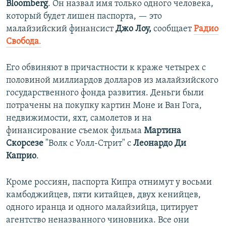
Bloomberg
. Он назвал имя только одного человека,
который будет лишен паспорта, — это
малайзийский финансист
Джо Лоу,
сообщает
Радио
Свобода
.
Его обвиняют в причастности к краже четырех с
половиной миллиардов долларов из малайзийского
государственного фонда развития. Деньги были
потрачены на покупку картин Моне и Ван Гога,
недвижимости, яхт, самолетов и на
финансирование съемок фильма
Мартина
Скорсезе
"Волк с Уолл-Стрит" с
Леонардо Ди
Каприо
.
Кроме россиян, паспорта Кипра отнимут у восьми
камбоджийцев, пяти китайцев, двух кенийцев,
одного иранца и одного малайзийца, цитирует
агентство неназванного чиновника. Все они