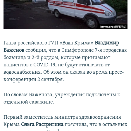
ПРИСОЕДИНЯЙТЕСЬ!
ПОБЕДИТЕЛЕЙ НЕ СУДЯТ?
КРЫМ.НЕПОКОРЕННЫЙ
ELIFBE
УКРАИНСКАЯ ПРОБЛЕМА КРЫМА
Глава российского ГУП «Вода Крыма»
Владимир
Все сайты RFE/RL
Баженов
сообщил, что в Симферополе 7-я городская
больница и 2-й роддом, которые принимают
пациентов с COVID-19, не будут отключать от
водоснабжения. Об этом он сказал во время пресс-
конференции 2 сентября.
По словам Баженова, учреждения подключены к
отдельной скважине.
Первый заместитель министра здравоохранения
Крыма
Ольга Растригина
пояснила, что в остальных