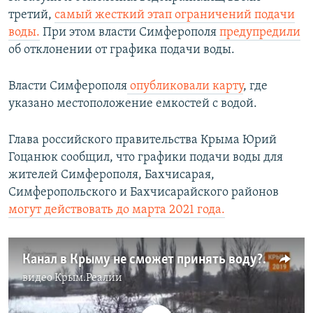
третий,
самый жесткий этап ограничений подачи
воды.
При этом власти Симферополя
предупредили
об отклонении от графика подачи воды.
Власти Симферополя
опубликовали карту
, где
указано местоположение емкостей с водой.
Глава российского правительства Крыма Юрий
Гоцанюк сообщил, что графики подачи воды для
жителей Симферополя, Бахчисарая,
Симферопольского и Бахчисарайского районов
могут действовать до марта 2021 года.
Канал в Крыму не сможет принять воду? | Крым.Реалии ТВ (видео)
видео
Крым.Реалии
No media source currently available