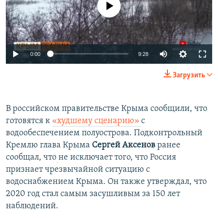
Auto
0:00
9:28
240p
Загрузить
360p
Auto
240p
360p
480p
480p
В российском правительстве Крыма сообщили, что
готовятся к
«худшему сценарию»
с
720p
720p
1080p
водообеспечением полуострова. Подконтрольный
1080p
Кремлю глава Крыма
Сергей Аксенов
ранее
сообщал, что
не исключает того, что Россия
признает чрезвычайной ситуацию с
водоснабжением Крыма. Он также утверждал, что
2020 год стал самым засушливым за 150 лет
наблюдений.​