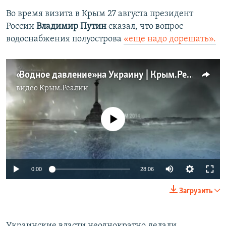
Во время визита в Крым 27 августа президент
России
Владимир Путин
сказал, что вопрос
водоснабжения полуострова
«еще надо дорешать».
«Водное давление» на Украину | Крым.Реалии ТВ (видео)
видео
Крым.Реалии
No media source currently available
Auto
0:00
28:06
240p
Загрузить
360p
Auto
240p
360p
480p
480p
Украинские власти неоднократно делали