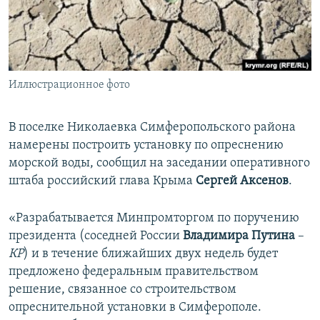
ПРИСОЕДИНЯЙТЕСЬ!
ПОБЕДИТЕЛЕЙ НЕ СУДЯТ?
КРЫМ.НЕПОКОРЕННЫЙ
ELIFBE
Иллюстрационное фото
УКРАИНСКАЯ ПРОБЛЕМА КРЫМА
Все сайты RFE/RL
В поселке Николаевка Симферопольского района
намерены построить установку по опреснению
морской воды, сообщил на заседании оперативного
штаба российский глава Крыма
Сергей Аксенов
.
«Разрабатывается Минпромторгом по поручению
президента (соседней России
Владимира Путина
–
КР
) и в течение ближайших двух недель будет
предложено федеральным правительством
решение, связанное со строительством
опреснительной установки в Симферополе.